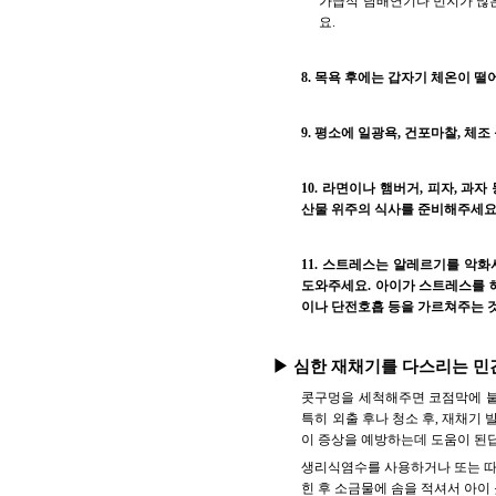
가급적 담배연기나 먼지가 많은
요.
8. 목욕 후에는 갑자기 체온이 떨
9. 평소에 일광욕, 건포마찰, 체
10. 라면이나 햄버거, 피자, 과
산물 위주의 식사를 준비해주세요
11. 스트레스는 알레르기를 악
도와주세요. 아이가 스트레스를 
이나 단전호흡 등을 가르쳐주는 것
▶ 심한 재채기를 다스리는 
콧구멍을 세척해주면 코점막에 붙
특히 외출 후나 청소 후, 재채기
이 증상을 예방하는데 도움이 된
생리식염수를 사용하거나 또는 따뜻
힌 후 소금물에 솜을 적셔서 아이