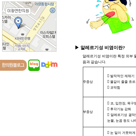
▶ 알레르기성 비염이란?
알레르기성 비염이란 특정 외부 물
음과 같습니다.

발작적인 재채기

주증상
물같이 줄줄 흐르

코막힘

코, 입천장, 목

후각기능 감퇴
부증상

알레르기성 결막염
눈물, 눈꼽 등도 나

눈 밑이 거뭇하게