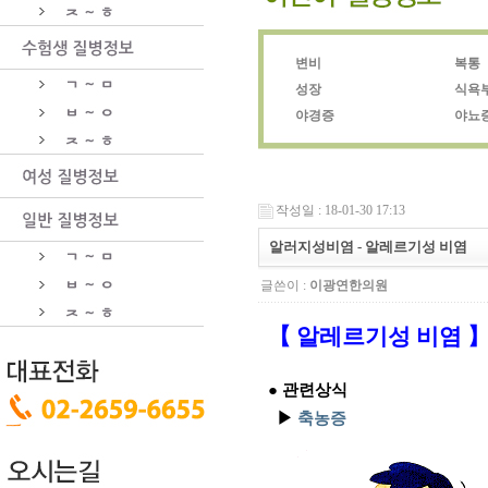
변비
복통
성장
식욕
야경증
야뇨
작성일 : 18-01-30 17:13
알러지성비염 - 알레르기성 비염
글쓴이 :
이광연한의원
【 알레르기성 비염 
● 관련상식
▶
축농증