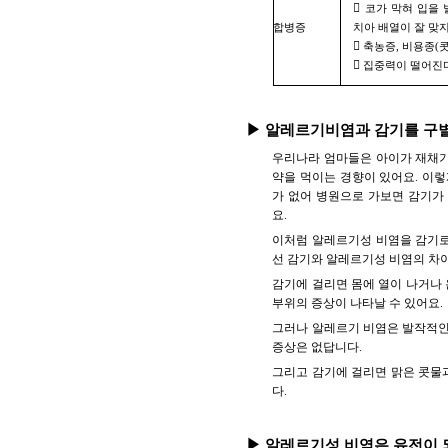

코가 막혀 입을 
합병증
치아 배열이 잘 맞지

축농증, 비용종(콧

집중력이 떨어진
▶ 알레르기비염과 감기를 구
우리나라 엄마들은 아이가 재채기
약을 먹이는 경향이 있어요. 이
가 없어 병원으로 가보면 감기가
요.
이처럼 알레르기성 비염을 감기로
선 감기와 알레르기성 비염의 차
감기에 걸리면 몸에 열이 나거나 온
부위의 증상이 나타날 수 있어요.
그러나 알레르기 비염은 발작적인 재
증상은 없답니다.
그리고 감기에 걸리면 맑은 콧물과
다.
▶ 알레르기성 비염은 유전이 