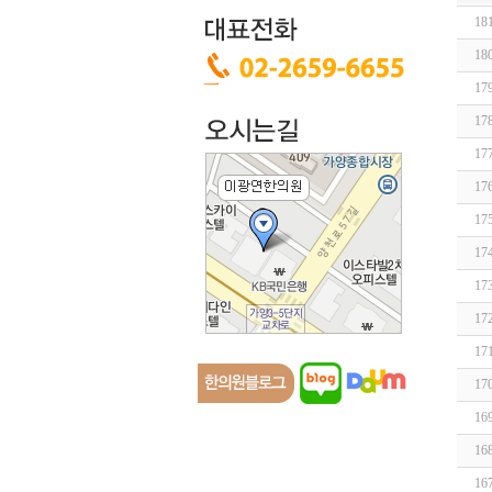
18
18
17
17
17
17
17
17
17
17
17
17
16
16
16