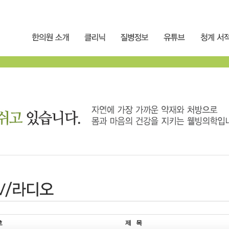
호
제 목