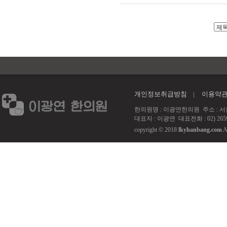
개인정보취급방침
이용약
한의원명 : 이광연한의원 주소 : 서울 강서
대표자 : 이광연 대표전화 : 02) 2659
copyright © 2018
lkyhanbang.com
A