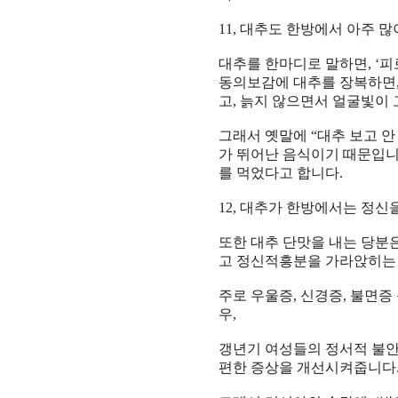
11,
대추도 한방에서 아주 많
대추
를 한마디로 말하면
, ‘
피
동의보감
에
대추
를
장복
하면
고
,
늙지
않으면서
얼굴빛
이
그래서
옛말
에
“
대추
보고 안
가 뛰어난
음식
이기 때문입
를 먹었다고 합니다
.
12,
대추가 한방에서는 정신
또한
대추 단맛
을 내는
당분
고
정신적흥분
을 가라앉히
주로
우울증
,
신경증
,
불면증
우
,
갱년기 여성
들의
정서적 불
편한
증상
을
개선
시켜줍니
다