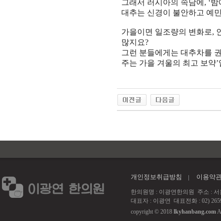
그래서
러시아
의
속담
에
,
‘
밤
대추
는
신경
이
불안
하고
예
가을
이면
일조량
의
변화
로
,
많지요
?
그런
분
들에게는
대추차
를 
주는
가을 겨울
의 최고
보약
’
개인정보취급방침
이용약
한의원명 : 이광연한의원 주소 : 서울 강서
대표자 : 이광연 대표전화 : 02) 2659
copyright © 2018
lkyhanbang.com
A