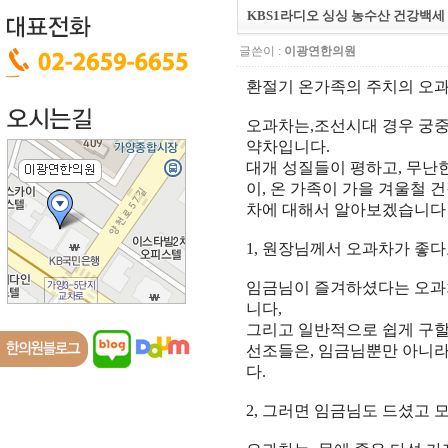
KBS1라디오 싱싱 농수산 건강백세 
글쓴이 :
이광연한의원
환절기 온가족의 주치의 오
오과차는
,
조선시대 경우 궁
약차입니다
.
대개 성질들이 평하고
,
무난
이
,
온 가족이 가을 겨울철 
차에 대해서 알아보겠습니다
1,
원장님께서 오과차가 좋다
임금님
이
즐겨
하셨다는
오과
니다
,
그리고
일반적
으로 쉽게 구
선조
들은
,
임금님
뿐만 아니
다
.
2,
그러면 임금님도 드셨고 