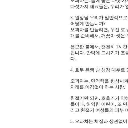
오과차
는
,
몸
에 좋은
다섯
가
다섯
가지
재료
들은
,
우리가
3,
원장님 우리가 일반적으로 
어떻게 만듭니까
?
오과차
를 만들려면
,
우선
호
개
를
준비
해서
,
깨끗
이 씻은
은근
한
불
에서
,
천천히
1
시간
됩니다
.
만약에
드시기
가 조
다
.
4,
호두 은행 밤 생강 대추로
오과차
는
,
면역력
을
향상
시켜
치레
를 어김없이 하는 사람
,
환절기
만 되면
,
호흡기
가 약
들이나
,
허약
한
어린이
,
또 
리고
환절기
여성
들의
피부 
5,
오과차는 체질과 상관없이