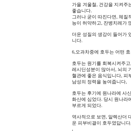
가을 겨울철
,
건강
을 지켜주
좋습니다
.
그러나 굳이 따진다면
,
체질
능
이
허약
하고
,
잔병치레
가 
더운
성질
의
생강
이 들어가 
니다
.
6,
오과차중에 호두는 어떤 
호두
는
원기
를
회복
시켜주고
레시딘성분
이 많아서
,
뇌
의
혈관
에 좋은
음식
입니다
,
피
남성
의
정력
을 높여줍니다
,
호두
는
후기
에
원나라
에
사
화산
에 심었다
.
당시
원나라
부르게 되었다
.
역사적
으로 보면
,
알렉산더 
운
피부비결
이
호두
였답니다
,