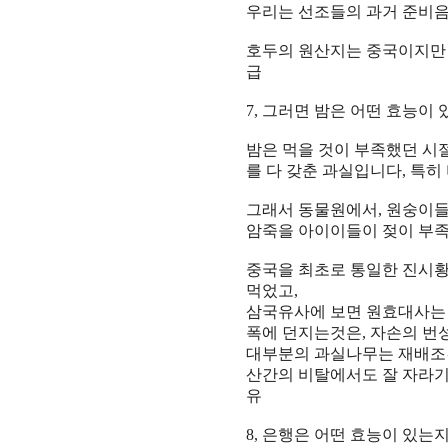
우리는
선조
들의
과거 준비
호두
의
원산지
는
중국
이지
급
7,
그러면 밤은 어떤 효능이
밤
은 먹을 것이
부족
했던 시
를 다 갖춘
과실
입니다
,
특히
그래서
동물원
에서
,
원숭이
암죽
을
아이이
들이
젖이
부
중국
을
최초
로
통일
한
진시
먹었고
,
삼국유사
에 보면
원효대사
폭
에 던지는것은
,
자손
의
번
대부분의
과실나무
는
재배조
산간
의
비탈
에서도 잘 자라
유
8,
은행은 어떤 효능이 있는