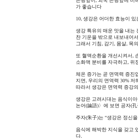
은행잎
이
,
외국 은행잎
에 비
가 좋습니다
10,
생강은 어더한 효능이 
생강
특유
의
매운 맛
을 내는
찬 기운
을 밖으로 내보내어
그래서
기침
,
감기
,
몸살
,
목
또
혈액순환
을
개선
시켜서
,
소화액 분비
를
자극
하고
,
위
체온 증가
는 곧
면멱력 증진
지면
,
우리의
면역력
30%
저
따라서
생강
은
면역력 증강
생강
은
고려시대
는
음식
이
논어
(
論語
)
〉
에 보면
공자
(
孔
주자
(
朱子
)
는
“
생강
은
정신
음식
에 해박한
지식
을 갖고
다
.