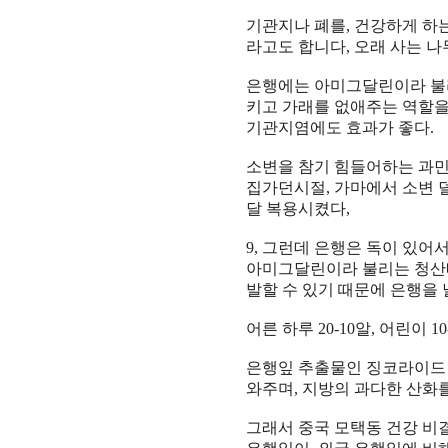
기관
지나
폐
를
,
건강
하게 하
라고도 합니다
,
오래 사는 
은행
에는
아미그달린
이라 
키고
가래
를 없애주는
역할
을
기관지염
에도
효과
가 좋다
.
소변
을 참기 힘들어하는
과민
집
가던시절
,
가마
에서
소변
달
복용시켰다
,
9,
그런데 은행은 독이 있어
아미그달린
이라 불리는
청산
발
할 수 있기 때문에
은행
을
어른
하루
20-10
알
,
어린
이
10
은행잎 추출물
인
징코라이드
와주며
,
지방
의 과다한
산화
그래서
중국
모택동
건강
비