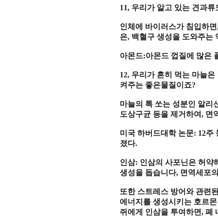
11,
우리가 알고 있는 견과류
인체에 바이러스가 침입하면
은
,
백혈구 생성을 도와주는 
아몬드
:
아몬드 껍질에 많은
12,
우리가 흔히 먹는 마늘은
켜주는 좋은물질이죠
?
마늘의 톡 쏘는 성분인 알리
도상구균 등을 제거하여
,
면
미국 하버드대학 논문
: 12
주
졌다
.
인삼
:
인삼
의
사포닌은 허약
생성을 돕습니다
,
면역세포
또한 스트레스 방어와 관련된
에너지
를
생성
시키는
호르몬
쥐에게 인삼을 투여하면
,
폐