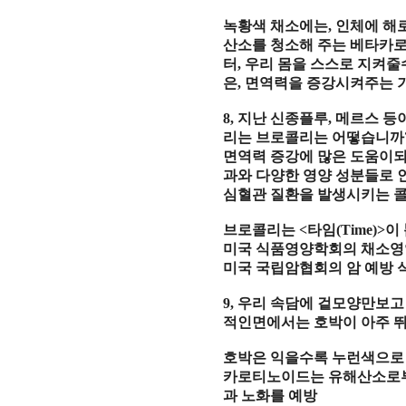
녹황색 채소에는
,
인체에 해
산소를 청소해 주는 베타카
터
,
우리 몸을 스스로 지켜줄
은
,
면역력을 증강시켜주는 
8,
지난 신종플루
,
메르스 등
리는 브로콜리는 어떻습니까
면역력 증강에 많은 도움이
과와 다양한 영양 성분들로 
심혈관 질환을 발생시키는 
브로콜리는
<
타임
(Time)>
이
미국 식품영양학회의 채소
미국 국립암협회의 암 예방 
9,
우리 속담에 겉모양만보고
적인면에서는 호박이 아주 
호박은 익을수록 누런색으로
카로티노이드는 유해산소로부
과 노화를 예방