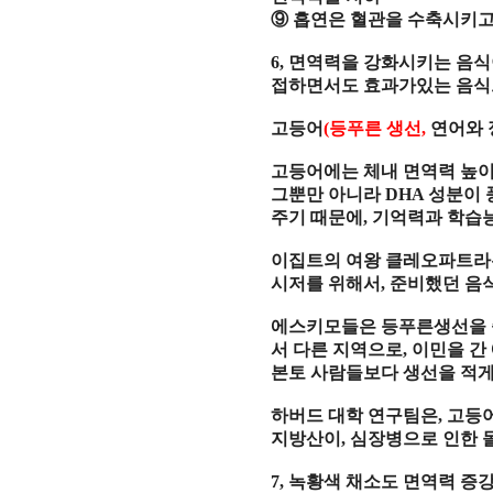
⑨
흡연은 혈관을 수축시키
6,
면역력을 강화시키는 음식
접하면서도 효과가있는 음식
고등어
(
등푸른 생선
,
연어와 
고등어에는 체내 면역력 높
그뿐만 아니라
DHA
성분이 
주기 때문에
,
기억력과 학습
이집트의 여왕 클레오파트
시저를 위해서
,
준비했던 음
에스키모들은 등푸른생선을 
서 다른 지역으로
,
이민을 간
본토 사람들보다 생선을 적
하버드 대학 연구팀은
,
고등
지방산이
,
심장병으로 인한 
7,
녹황색 채소도 면역력 증