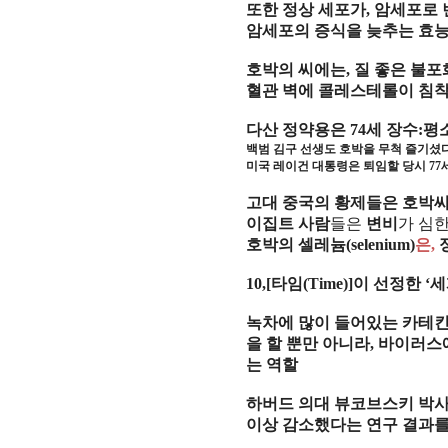
또한 정상 세포가
,
암세포로 
암세포의 증식을 늦추는 효
호박의 씨에는
,
질 좋은 불포
혈관 벽에 콜레스테롤이 침착
다산 정약용은
74
세 장수
:
평
백범 김구 선생도 호박을 무척 즐기셨
미국 레이건 대통령은 퇴임할 당시
77
고대 중국의 황제들은 호박
이집트 사람
들은
변비
가 심
호박의 셀레늄
(selenium)
은
,
10,[
타임
(Time)]
이 선정한
‘
녹차에 많이 들어있는 카테
을 할 뿐만 아니라
,
바이러스
는 역할
하버드 의대 뷰코브스키 박
이상 감소했다는 연구 결과를