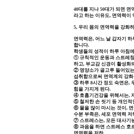
40
대를 지나
50
대가 되면 면
라고 하는 이유도
,
면역력이 
5,
우리 몸의 면역력을 강화
면역력은
,
어느 날 갑자기 
합니다
.
학생들의 성적이 하루 아침
①
규칙적인 운동과 스트레
하고
,
부교감 신경이 활성화
②
영양소가 골고루 들어있
섭취함으로써 면역계의 강화
③
하루
8
시간 정도 숙면은
,
힘을 가지게 된다
.
④
호흡기건강을 위해서는
,
⑤
철저한 손 씻기 등 개인적
⑥
물을 많이 마시는 것이
,
면
수분 부족은
,
세포 면역력 저
⑦
스트레스는
,
모든 대사기
⑧
과음을 하면 스트레스 호
면역력을 저하