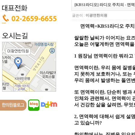
[KBS1라디오] 라디오 주치의 - 면
글쓴이 :
이광연한의원
면역력
=KBS1
라디오 주
쌀쌀한 날씨가 이어지는 요
오늘은 어떻게하면 면역력을
1
원장님 면역력이란 뭐라고
면역력이란
,
우리 몸에 질병
지 못하게 보호하거나
,
또는 
우리 몸에서 발생하는 돌연
또 면역력이란
,
단순히 병과 
인체와 관련해서
,
면역력이 
서 건강한 삶을 살려면
,
무엇
2,
면역력에 대해서 쉽게 설
고 있습니까
?
한의학에서는
,
질병을 일으키