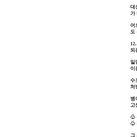
대
가
어
도
12
되
일
이
수
처
병
고
♧
♧
그