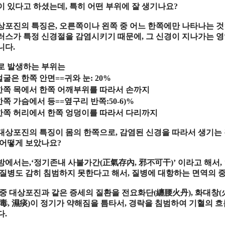
이 있다고 하셨는데
,
특히 어떤 부위에 잘 생기나요
?
상포진의 특징은
,
오른쪽이나 왼쪽 중 어느 한쪽에만 나타나는 
러스가 특정 신경절을 감염시키기 때문에
,
그 신경이 지나가는 
니다
.
로 발생하는 부위는
얼굴은 한쪽 안면
==
귀와 눈
: 20%
한쪽 목에서 한쪽 어깨부위를 따라서 손까지
한쪽 가슴에서 등
==
옆구리 반쪽
:50-6)%
한쪽 허리에서 한쪽 엉덩이를 따라서 다리까지
대상포진의 특징이 몸의 한쪽으로
,
감염된 신경을 따라서 생기는
 어떻게 보았나요
?
방에서는
,‘
정기존내 사불가간
(
正氣存內
,
邪不可干
)’
이라고 해서
,
 질병도 감히 침범하지 못한다고 해서
,
질병에 대항하는 면역의 
 중 대상포진과 같은 증세의 질환을 전요화단
(
纏腰火丹
),
화대창
(
毒
,
濕痰
)
이 정기가 약해짐을 틈타서
,
경락을 침범하여 기혈의 흐
다
.