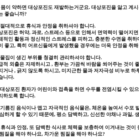
.
몸이 약하면 대상포진도 재발하는거군요
.
대상포진을 앓고 계시
는 좋습니까
?
절대적으로 휴식과 안정을 취하셔야 합니다
.
상포진은 허약
,
과로
,
스트레스 등으로 인해서 면역력이 떨어지면
체적인 활동과 정신적인 스트레스를 피하고
,
충분한 수면을 취하
이 좋고
,
특히 어르신들에게 발생했을 경우에는 더욱 안정을 취해
물집이 생긴 부위를 청결히 관리하셔야 합니다
.
급적 외출은 자제하시고
,
환부는 가끔씩 바람을 쐬어주는 것이 
지거나
,
긁지 않도록 하시고
,
미지근한 물과 저자극성 비누로 하
습니다
.
대상포진 환자가 어린이와 접촉을 하면 수두를 전염시킬 수 있
리하도록 합니다
.
기름진 음식이나 맵고 자극적인 음식물은
,
체온을 높여서 수포 
 심하게 할 수 있기 때문에
,
평소 담백하고
,
신선한 야채나 과일
,
생
.
휴식과 안정
,
또 담백한 식사로 체력을 보충하여 이겨내는 것이
 찜질을 해야 하나요
,
차가운 찜질을 해야 하나요
?