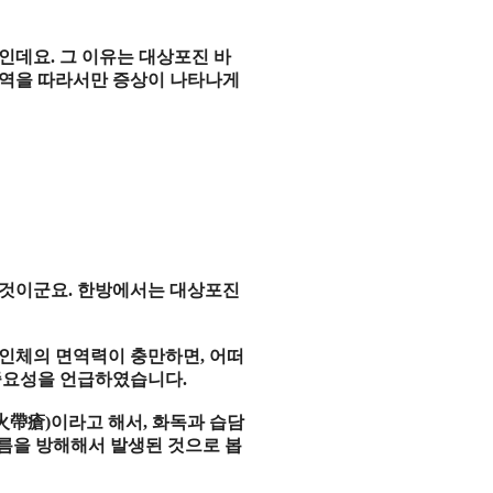
것인데요
.
그 이유는 대상포진 바
영역을 따라서만 증상이 나타나게
 것이군요
.
한방에서는 대상포진
인체의 면역력이 충만하면
,
어떠
중요성을 언급하였습니다
.
火帶瘡
)
이라고 해서
,
화독과 습담
름을 방해해서 발생된 것으로 봅