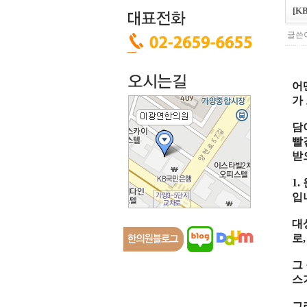
[K
글쓴이
어
가
담
빨
받
1.
입
대
로
그
스
그