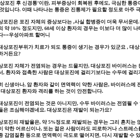
상포진 후 신경통
’
이란
,
피부증상이 회복된 후에도
,
극심한 통증
 것입니다
.
이때 나타나는 통증은 진통제가 필요할 정도로 아주 
상포진은 포진 자체의 증상보다는
,
사실 합병증이 더욱 무서운데
.
의 약
10%
정도지만
, 60
세 이상 환자의 경우는 이보다 더 많이 
다
==
우성아파트 할머니
대상포진부위가 치료가 되도 통증이 생기는 경우가 있군요
,
대상
하거든요
?
상포진 자체가 전염되는 경우는 드물지만
,
대상포진 바이러스는 
서
,
환자와 접촉한 사람은 대상포진에 걸리기보다는 수두에 걸리
히 신생아나
,
암 환자와 같이 면역력이 약한 사람은
,
바이러스에 전
,
대상포진 환자와 격리를 하는 것이 안전합니다
.
대상포진이 전염되는 것은 아니지만
,
수두 바이러스는 전염될 수
들은 조심해야겠네요
.
대상포진은 재발이 되는가요
?
상포진의 재발율은
,
약
5%
정도로 재발되는 경우는 그리 흔치는 
이 약한 어르신이나
,
또는 젊은 사람이라도 피로하거나 스트레스
종 감염질환 등으로 면역력이 극도로 떨어지면
,
다시 재발할 수 