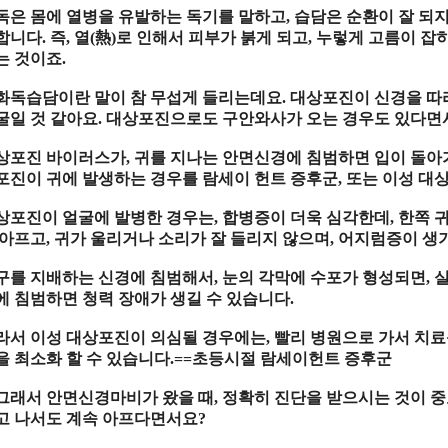
독은 몸에 열병을 유발하는 독기를 말하고
,
습담은 순환이 잘 되
합니다
.
즉
,
열
(
熱
)
로 인해서 피부가 붉게 되고
,
누렇게 고름이 잡
는 것이죠
.
화독습담이란 말이 참 무섭게 들리는데요
.
대상포진이 신경을 따
굴일 것 같아요
.
대상포진으로도 구안와사가 오는 경우도 있다면
상포진 바이러스가
,
귀를 지나는 안면신경에 침범하면 입이 돌아
포진이 귀에 발생하는 경우를 람세이 헌트 증후군
,
또는 이성 대
상포진이 얼굴에 발병한 경우는
,
합병증이 더욱 심각한데
,
한쪽 
 아프고
,
귀가 울리거나 소리가 잘 들리지 않으며
,
어지럼증이 생
구를 지배하는 신경에 침범해서
,
눈의 각막에 수포가 형성되면
,
실
에 침범하면 청력 장애가 생길 수 있습니다
.
라서 이성 대상포진이 의심될 경우에는
,
빨리 병원으로 가서 치료
을 최소화 할 수 있습니다
.==
초등시절 람세이헌트 증후군
그래서 안면신경마비가 왔을 때
,
정확히 진단을 받으시는 것이 
고 나서도 계속 아프다면서요
?