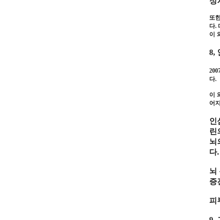
정
또
다
.
이 
8,
200
다
.
이 
어지
인
린
뇌
다
.
뇌
증
피
9.