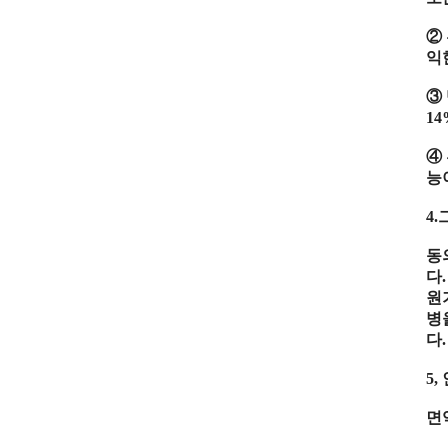
②
익
③
1
④
능
4.
동
다
.
원
병
다
.
5,
면