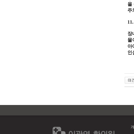
을
주
11
장
물
아
인