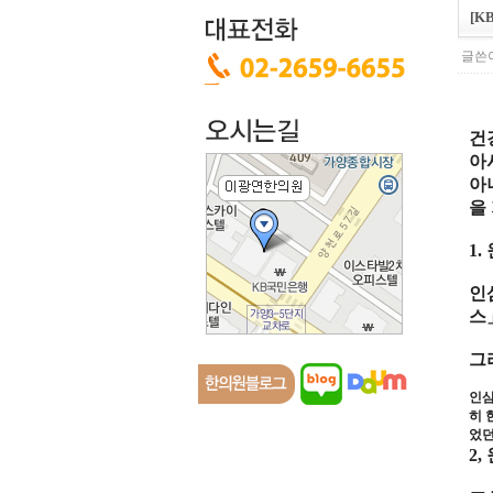
[K
글쓴이
건
아
아
을
1.
인
스
그
인
히
었던
2,