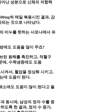
뛰어난 성분으로
신체의 저항력
500mg
씩 매일
복용
시킨 결과
,
감
화
되는 것으로 나타났다
.
말의
비누
를
뜻
하는
사포나
에서
유
예방에도 도움을 많이 주죠
?
브린 용해
를
촉진
하고
,
적혈구
문에
,
수족냉증
에도 도움
소
시켜서
,
혈압
을
정상화
시키고
,
는데
도움
이 된다
.
해소에도 도움이 많이 된다고 들
함
과
동시
에
,
남성
의
정자 수
를 증
하도록 한 결과
,
정자 수 증가
,