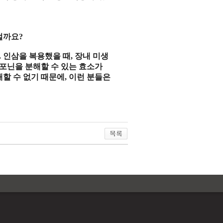
럴까요
?
.
인삼
을
복용
했을 때
,
장내 미생
포닌
을
분해
할 수 있는
효소
가
해
할 수 없기 때문에
,
이런 분들은