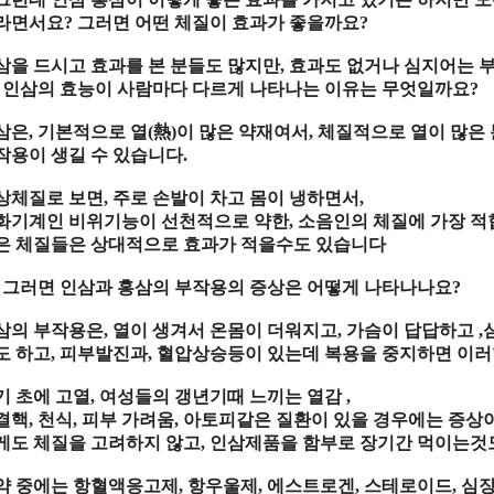
라면서요
?
그러면 어떤 체질이 효과가 좋을까요
?
삼
을 드시고
효과
를 본 분들도 많지만
,
효과
도 없거나 심지어는
인삼
의
효능
이
사람
마다 다르게 나타나는
이유
는 무엇일까요
?
삼
은
,
기본적
으로
열
(
熱
)
이 많은
약재
여서
,
체질적
으로
열
이 많은
작용
이 생길 수 있습니다
.
상체질
로 보면
,
주로
손발
이
차고
몸
이
냉
하면서
,
화기계
인
비위기능
이
선천적
으로
약
한
,
소음인
의
체질
에 가장
적
은
체질
들은
상대적
으로
효과
가
적을
수도 있습니다
,
그러면 인삼과 홍삼의 부작용의 증상은 어떻게 나타나나요
?
삼
의
부작용
은
,
열
이 생겨서
온몸
이
더워
지고
,
가슴
이 답답하고
,
도 하고
,
피부발진
과
,
혈압상승
등이 있는데
복용
을
중지
하면 이
기 초
에
고열
,
여성들의 갱년기
때 느끼는
열감
,
결핵
,
천식
,
피부 가려움
,
아토피같
은
질환
이 있을 경우에는
증상
게도
체질
을
고려
하지 않고
,
인삼제품
을 함부로
장기간
먹이는것
약
중에는
항혈액응고제
,
항우울제
,
에스트로겐
,
스테로이드
,
심