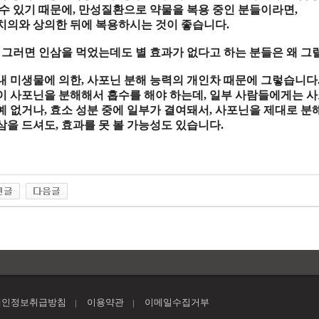
 수 있기 때문에
,
만성질환
으로
약물
을
복용 중
인 분들이라면
,
치의
와
상의
한 뒤에
복용
하시는 것이 좋습니다
.
.
그러면 인삼을 먹었는데도 별 효과가 없다고 하는 분들은 왜 그
내
미생물
에 의한
,
사포닌 분해 능력
의
개인차
때문에 그렇습니다
이
사포닌
을
분해
해서
흡수
를 해야 하는데
,
일부
사람
들에게는
사
예 없거나
,
효소 성분
중에
일부
가 결여돼서
,
사포닌
을 제대로
분
삼
을 드셔도
,
효과
를 못 볼
가능성
도 있습니다
.
개인정보취급방침
이용약관
이메일수집거부