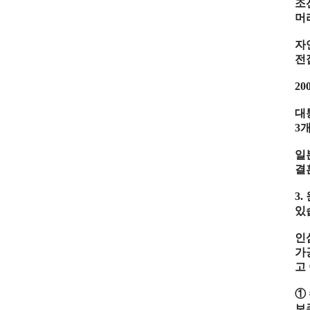
조
머
자
전
20
대
3
개
일
결
3.
있
인
가
고
①
보