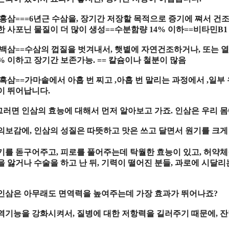
홍삼
===
6
년근 수삼
을
,
장기
간
저장
할
목적
으로
증기
에 쪄서
건
한
사포닌 물질
이 더 많이
생성
==
수분함량
14%
이하
==
비타민
B
백삼
==
수삼
의
껍질
을 벗겨내서
,
햇볕
에
자연건조
하거나
,
또는
열
4%
이하
고
장기간 보존가능
.
==
칼슘
이나
철분
이 많음
흑삼
==
가마솥
에서 아홉 번
찌고
,
아홉 번
말리
는
과정
에서
,
일부
이 뛰어납니다
.
그러면 인삼의 효능에 대해서 먼저 알아보고 가죠
.
인삼은 우리 
의보감
에
,
인삼
의
성질
은
따뜻
하고
맛
은
쓰고
달면
서
원기
를 크
기
를 돋구어주고
,
피로
를 풀어주는데 탁월한
효능
이 있고
,
허약체
을 앓거나
수술
을 하고 난 뒤
,
기력
이 떨어진 분들
,
과로
에 시달리
인삼은 아무래도 면역력을 높여주는데 가장 효과가 뛰어나죠
?
역기능
을
강화
시켜서
,
질병
에 대한
저항력
을 길러주기 때문에
,
잔