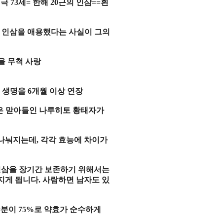
지극
73
세
=
한해
20
근
의
인삼
==
흰
도
인삼
을
애용
했다는
사실
이 그의
을 무척 사랑
 생명을
6
개월 이상 연장
은 맏아들인
나루히토 황태자
가
 나눠지는데
,
각각 효능에 차이가
인삼
을
장기간
보존
하기 위해서는
지게 됩니다
.
사람
하면
남자
도 있
수분
이
75%
로
약효
가
순수
하게