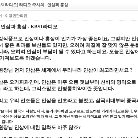
BS1라디오] 라디오 주치의 - 인삼과 홍삼
 :
이광연한의원
인삼과 홍삼
- KBS1
라디오
강식품으로 인삼이나 홍삼이 인기가 가장 좋은데요
,
그렇지만 인
서 좋은 효과를 보신들도 있지만
,
오히려 체질에 잘 맞지 않은 분
니라
,
오히려 인삼이 부담이 될 수 있다고 하는데요
.
오늘은 인삼에
 가져보도록 하겠습니다
.
원장님 먼저 인삼은 세계에서 우리나라 인삼이 최고라면서요
?
삼
은
오가피과
인데
,
인삼
은 아주 오랜
옛날
부터
신비
의
영약
으로
」
라고 하는데
,
그리스말
로
만병통치약
이란 뜻입니다
.
리고 우리
선조
들은
인삼
을
신초
라고 불렀고
,
삼국시대
부터
중국
삼
은 이제
한국
의
자랑
입니다
,
불가리아
하면
요구르트
,
인도
하면
카레
가 떠오르듯이
,
우
한국산 인삼
을
고려인삼
이라 해서
,
그 뛰어난
약효
는
세계적
으로
인정
받고 있기 때문에
 겁니다
원장님 인삼에 대한 일화도 아주 많죠
?