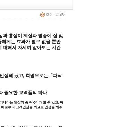
조회 : 17,293
삼과 홍삼이 체질과 병증에 잘 맞
들에게는 효과가 별로 없을 뿐만
 대해서 자세히 알아보는 시간
인정
돼 왔고
,
학명
으로는
「
파낙
과
중요
한
교역품
의 하나
리나라는
인삼
의
종주국
이라 할 수 있고
,
특
,
예
로부터
고려인삼
을
최고
로
인정
을 해주