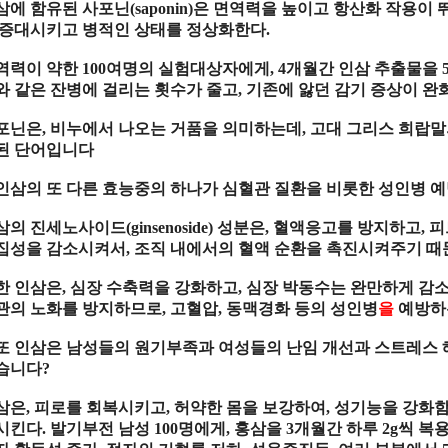
삼
에
함유
된
사포닌
(saponin)
은
면역력
을 높이고
항산화 작용
이 
증대
시키고
병적
인
상태
를
정상화
한다
.
역력
이 약한
100
여명의
실험대상자
에게
,
4
개월
간
인삼 추출물
을
와 같은
잔병
에 걸리는 횟수가 줄고
,
기존
에 앓던
감기 증상
이
완
포닌
은
,
비누
에서 나오는
거품
을
의미
하는데
,
고대 그리스 희랍
된
단어
입니다
인삼의 또 다른 효능중의 하나가 심혈관 질환을 비롯한 성인병 
삼
의
진세노사이드
(ginsenoside)
성분
은
,
혈액응고
를
방지
하고
,
피
집성
을
감소
시켜서
,
조직 내
에서의
혈액 순환
을
촉진
시켜주기 때
한
인삼
은
,
심장 수축력
을
강화
하고
,
심장 박동수
는
완만
하게
감
관
의
노화
를
방지
하므로
,
고혈압
,
동맥경화
등의
성인병
을
예방
하
또 인삼은 남성들의 원기부족과 여성들의 난임 개선과 스트레스 
습니다
?
삼
은
,
피로
를
회복
시키고
,
허약
한
몸
을
보강
하여
,
성기능
을
강화
시킨다
.
발기부전 남성
100
명에게
,
홍삼
을
3
개월
간 하루
2g
씩
복용