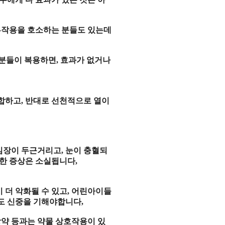
부작용
을
호소
하는 분들도 있는데
 분들이
복용
하면
,
효과
가 없거나
합
하고
,
반대로
선천적
으로
열
이
심장
이
두근
거리고
,
눈
이
충혈
되
러한
증상
은 소실됩니다
,
이 더
악화
될 수 있고
,
어린아이
들
도
신중
을 기해야합니다
,
장약
등과는
약물 상호작용
이 있