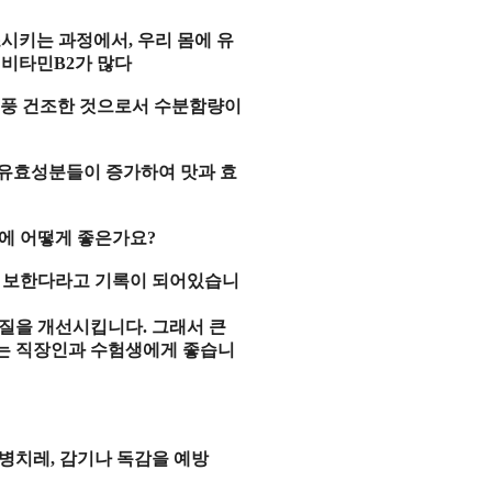
조
시키는
과정
에서
,
우리
몸
에
유
1
비타민
B2
가 많다
풍 건조
한 것으로서
수분함량
이
유효성분
들이
증가
하여
맛
과
효
몸에 어떻게 좋은가요
?
게
보
한다라고
기록
이 되어있습니
질
을
개선
시킵니다
.
그래서
큰
는
직장인
과
수험생
에게 좋습니
병치레
,
감기
나
독감
을
예방