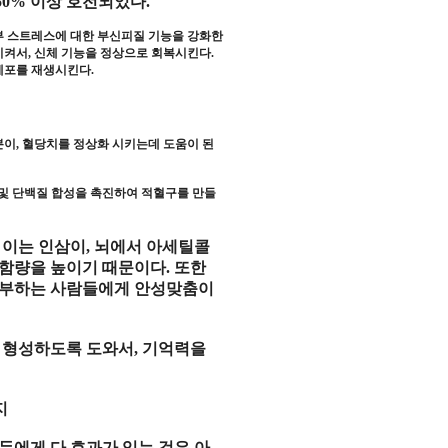
50%
이상
호전
되었다
.
부 스트레스
에 대한
부신피질 기능
을
강화
한
시켜서
,
신체 기능
을
정상
으로
회복
시킨다
.
세포
를
재생
시킨다
.
분
이
,
혈당치
를
정상화
시키는데
도움
이 된
및
단백질 합성
을
촉진
하여
적혈구
를 만들
,
이는
인삼
이
,
뇌
에서
아세틸콜
함량
을 높이기 때문이다
.
또한
부
하는 사람들에게 안성맞춤이
를
형성
하도록 도와서
,
기억력
을
지
두에게 다 효과가 있는 것은 아