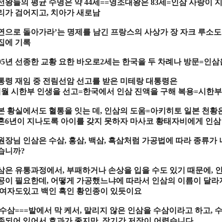
선왕
들의
평균 수명
은 약
44
세
==
영조대왕
은
83
세
=
인삼 사랑
이 
리
가 검어지고
,
치아
가 새로남
연
으로 돌아가라
’
는
명제
를 남긴
프랑스
의
사상가 장 자크 루소
집
에
기록
05
년
선종
한
교황
요한 바오로
2
세
는
한국
을
두 차례
나
방문
=
인삼
통령 재임
중
전림선암 선고
를 받은
미테랑 대통령
은
월 시한부 인생
을
선고
=
한국
에서
인삼 진액
을 구해
복용
=
시한부
본 황실
에서도
혈통
을 잇는 데
,
인삼
의 도움
=
아키히토 일본 천황
혼
6
년
이 지나도록
아이
를 갖지 못하자
마사코 황태자비
에게
인삼
원장님 인삼은 수삼
,
홍삼
,
백삼
,
흑삼처럼 가공법에 따라 종류가
습니까
?
삼
은
유통과정
에서
,
부패
하거나
손상
을 입을 수도 있기 때문에
,
공
이 필요한데
,
어떻게
가공
했느냐에 따라서
인삼
의
이름
이
달라
여자
도있고
백인
흑인 황인종
이 있듯이요
수삼
===
밭
에서 막 케서
,
말리
지 않은
인삼
을
수삼
이라고 하고
,
존
되어 있어서
효과
가 좋지만
,
장기
간
저장
이 어렵습니다
.