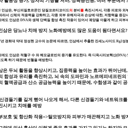
자 활동성 증가
,
정자의 기형률 저하
,
성욕증진
등
,
여러 부분에서
한
인삼
은
,
부신피질호르몬
인
당질코르티코이드
의
분비
를
촉진
시켜서
,
각종
피로
와
외
따라서
신체
의
적응력
을
강화
하고
,
각종
외부 유해자극
과
손상
에 대한
,
저항력
을
증강
외에도
인삼
은
DNA
와
생체 단백질 합성 촉진 작용
이 있어서
궤양
을 아물게 하고
피부
인삼은 당뇨나 치매 방지 노화예방에도 많은 도움이 됨다면서요
?
7
년
경희대 약대 정성현 교수
의
논문
에 따르면
,
인삼
에서 추출한
진세노사이드
Rg2
성
외에도
인삼
은
적혈구 수
와
헤모글로빈
의 증가를
유도
한다
.
즉
디옥시리보핵산
(DNA)
도록 하기 때문에
빈혈
을
예방
한다
.
삼
은
두뇌 활동
을
향상
시키고
,
집중력
을 높이는
효과
가 뛰어난데
의
합성
과
유리
를
촉진
하고
,
뇌 속
의
도파민
과
노르에피네프린
의
의
혈액공급
과
산소 공급능력
을 높이기 때문에
,
수험생
과 같이
공
 신경돌기
를 길게 뻗어 나오게 해서
,
다른
신경돌기
와
네트워크
진
시키고
치매
를
예방
부보호
및
항산화 작용
=>
탈모방지
와
피부
가
매끈
해지고
노화 방
그런데 인삼 홍삼이 이렇게 좋은 효과를 가지고 있기는 하지만 모