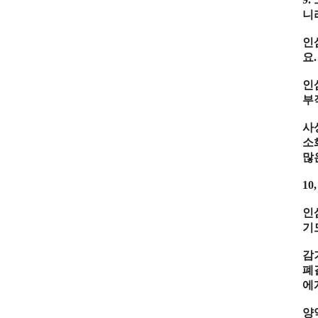
니
인
요
.
인
부
사
소
많
10
인
기
감
폐
에
양