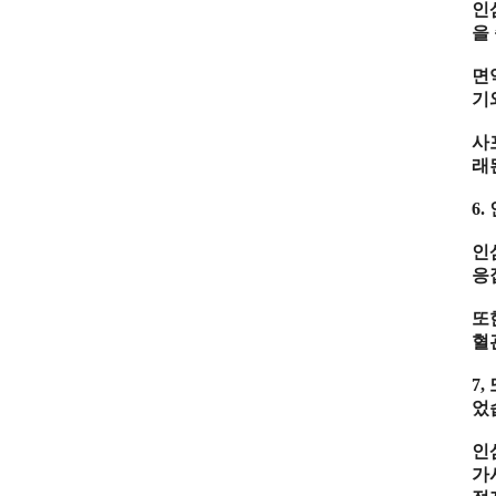
인
을
면
기
사
래
6.
인
응
또
혈
7,
었
인
가