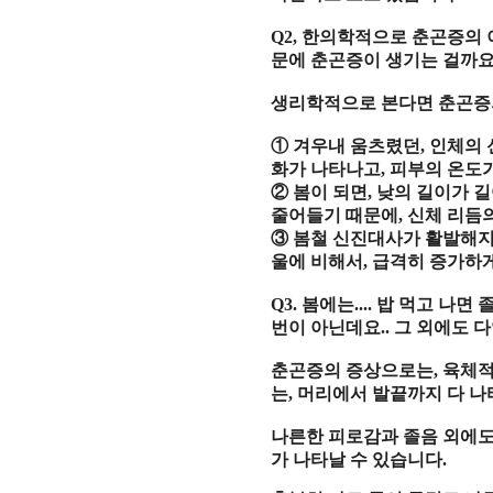
Q2,
한의학적으로 춘곤증의 이
문에 춘곤증이 생기는 걸까
생리학적으로 본다면 춘곤증
①
겨우내 움츠렸던
,
인체의 
화가 나타나고
,
피부의 온도
②
봄이 되면
,
낮의 길이가 
줄어들기 때문에
,
신체 리듬
③
봄철 신진대사가 활발해
울에 비해서
,
급격히 증가하
Q3.
봄에는
....
밥 먹고 나면 
번이 아닌데요
..
그 외에도 
춘곤증의 증상으로는
,
육체적
는
,
머리에서 발끝까지 다 
나른한 피로감과 졸음 외에
가 나타날 수 있습니다
.