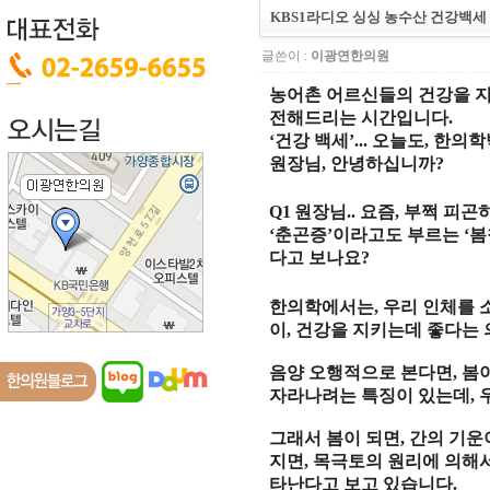
KBS1라디오 싱싱 농수산 건강백세 
글쓴이 :
이광연한의원
농어촌 어르신들의 건강을 
전해드리는 시간입니다
.
‘
건강 백세
’...
오늘도
,
한의학
원장님
,
안녕하십니까
?
Q1
원장님
..
요즘
,
부쩍 피곤
‘
춘곤증
’
이라고도 부르는
‘
봄
다고 보나요
?
한의학에서는
,
우리 인체를 
이
,
건강을 지키는데 좋다는
음양 오행적으로 본다면
,
봄
자라나려는 특징이 있는데
,
그래서 봄이 되면
,
간의 기운
지면
,
목극토의 원리에 의해
타난다고 보고 있습니다
.