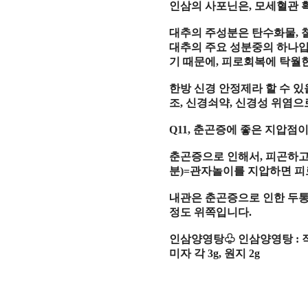
인삼의 사포닌은
,
모세혈관 
대추의 주성분은 탄수화물
,
대추의 주요 성분중의 하나
기 때문에
,
피로회복에 탁월한
한방 신경 안정제라 할 수 
조
,
신경쇠약
,
신경성 위염으
Q11,
춘곤증에 좋은 지압점
춘곤증으로 인해서
,
피곤하고
분
)=
관자놀이를 지압하면 피로
내관은 춘곤증으로 인한 두
정도 위쪽입니다
.
인삼양영탕
♧
인삼양영탕
:
미자 각
3g,
원지
2g