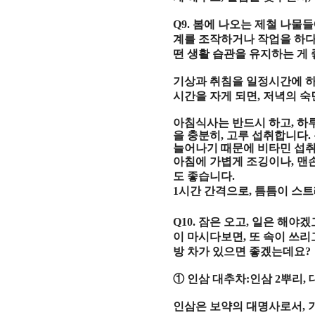
Q9.
봄에 나오는 제철 나물
계를 조작하거나 작업을 하
떤 생활 습관을 유지하는 게
기상과 취침을 일정시간에 
시간을 자게 되면
,
저녁의 숙
아침식사는 반드시 하고
,
하
을 충분히
,
고루 섭취합니다
.
늘어나기 때문에 비타민 섭
아침에 가볍게 조깅이나
,
맨
도 좋습니다
.
1
시간 간격으로
,
틈틈이 스트
Q10.
잠은 오고
,
일은 해야겠
이 마시다보면
,
또 속이 쓰리
방 차가 있으면 좋겠는데요
?
①
인삼 대추차
:
인삼
2
뿌리
,
인삼은 보약의 대명사로서
,