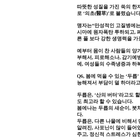
따뜻한 성질을 가진 쑥의 한
로
‘
의초
(
醫草
)’
로 불렸습니
맹자
는
“
만성적
인
고질병
에
시마에 원자폭탄 투하되고
,
른 풀 보다 강한 생명력을 
예부터 몸이 찬 사람들의 양
부해서
,
피로해소나
,
감기예
에
,
여성들의 수족냉증과 하
Q6,
봄에 먹을 수 있는
‘
두릅
능해져서 부담이 덜 하더라
두릅은
, ‘
산의 버터
’
라고도 할
도 최고라 할 수 있습니다
.
봄에나는 두릅의 새순이
,
붓
다
.
두릅은
,
다른 나물에 비해서
알려진
,
사포닌이 많이 들어
주고
,
정신적 스트레스가 심