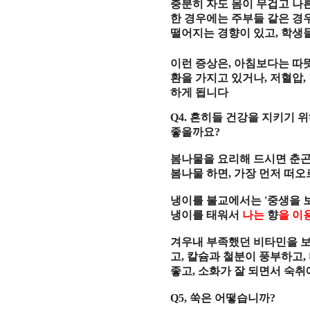
충분히 자도 몸이 무겁고 
한 경우에는 주부들 같은 경
떨어지는 경향이 있고
,
학생들
이런 증상은
,
아침보다는 따뜻
환을 가지고 있거나
,
저혈압
,
하게 됩니다
Q4.
흔히들 건강을 지키기 
좋을까요
?
봄나물을 요리해 드시면 춘
봄나물 하면
,
가장 먼저 떠오
냉이를 불교에서는
'
중생을 
냉이를 태워서
나는
향
을 이
겨우내 부족했던 비타민을 
고
,
칼슘과 철분이 풍부하고
,
좋고
,
소화가 잘 되면서 숙취
Q5,
쑥은 어떻습니까
?