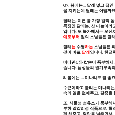
Q7,
봄에는
...
달래 넣고 끓인
을 지키는데 달래는 어떨까
달래는
,
이른 봄 가장 일찍 
특징인 달래는
,
산 마늘이라
입니다
,
또 불가에서는 오신
예로부터
절의 스님들은 달
달래
는
수행
하는
스님들은 
것이 바로
달래
입니다
.
한글
비타민
C
와 칼슘이 풍부해서
습니다
.
남성들의 원기부족
8.
봄에는
...
미나리도 참 좋
수근이라고 불리는
미나리는
속의 열을 없애주고
,
갈증을
또
,
식물성 섬유소가 풍부해
부한 알칼리성 식품으로
,
혈
게 해주고
,
혈압을 낮추면서
,