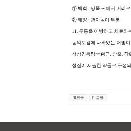
①
백회
:
양쪽 귀에서 머리로
②
태양
:
관자놀이 부분
11,
두통을 예방하고 치료하
동의보감에 나와있는 처방이
청상견통탕
==
황금
,
창출
,
강
성질이 서늘한 약들로 구성