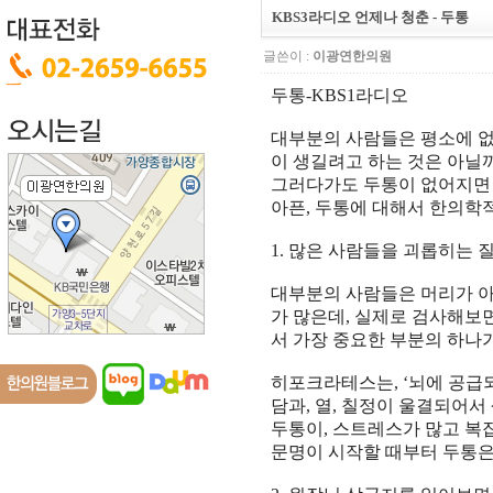
KBS3라디오 언제나 청춘 - 두통
글쓴이 :
이광연한의원
두통
-KBS1
라디오
대부분의 사람들은 평소에 
이 생길려고 하는 것은 아닐
그러다가도 두통이 없어지면
아픈
,
두통에 대해서 한의학
1.
많은 사람들을 괴롭히는 질
대부분의 사람들은 머리가 
가 많은데
,
실제로 검사해보
서 가장 중요한 부분의 하나
히포크라테스는
, ‘
뇌에 공급
담과
,
열
,
칠정이 울결되어서
두통이
,
스트레스가 많고 복
문명이 시작할 때부터 두통