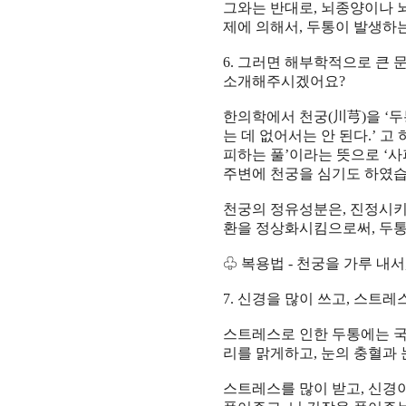
그와는 반대로
,
뇌종양이나 
제에 의해서
,
두통이 발생하
6.
그러면 해부학적으로 큰 문
소개해주시겠어요
?
한의학에서 천궁
(
川芎
)
을
‘
두
는 데 없어서는 안 된다
.’
고
피하는 풀
’
이라는 뜻으로
‘
사
주변에 천궁을 심기도 하였
천궁의 정유성분은
,
진정시키
환을 정상화시킴으로써
,
두통
♧
복용법
-
천궁을 가루 내서
7.
신경을 많이 쓰고
,
스트레스
스트레스로 인한 두통에는 
리를 맑게하고
,
눈의 충혈과 
스트레스를 많이 받고
,
신경이