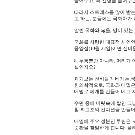
풀어주고
,
뇌 긴장을 풀어주
따라서 스트레스를 많이 받
고 하는
,
분들께는 국화차가
말린 국화와
6g
을
,
망이 있는
국화를 사랑한 대표적 시인인
중양절
(10
월
22
일
)
이면 선비
8,
두통뿐만 아니라
,
머리가 
실인지요
?
과거보는 선비들의 베게는
,
국
한의학적으로
,
국화와 메밀은
메밀로 베개를 만들어 베고 
수면 중에 머릿속에 쌓인 그
침 최고조의 컨디션을 만들어
메밀에 주요 성분인 루틴은 
순환을 활발하게 합니다
.
플