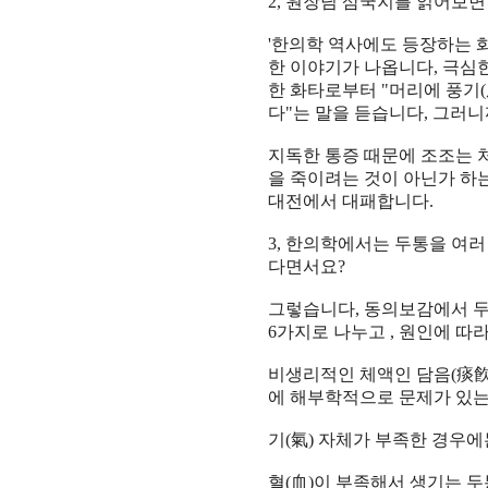
2,
원장님 삼국지를 읽어보면
'
한의학 역사에도 등장하는 
한 이야기가 나옵니다
,
극심한
한 화타로부터
"
머리에 풍기
(
다
"
는 말을 듣습니다
,
그러니
지독한 통증 때문에 조조는 
을 죽이려는 것이 아닌가 하
대전에서 대패합니다
.
3,
한의학에서는 두통을 여러
다면서요
?
그렇습니다
,
동의보감에서 두
6
가지로 나누고
,
원인에 따
비생리적인 체액인 담음
(
痰
에 해부학적으로 문제가 있는
기
(
氣
)
자체가 부족한 경우에
혈
(
血
)
이 부족해서 생기는 