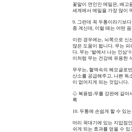
꽃말이 연인인 메밀은
,
배고
세계에서 메밀을 가장 많이
9.
그런데 꼭 두통이라기보다
종 계신데
,
이럴 때는 어떤 
이런 경우에는
,
뇌쪽으로 신선
많은 도움이 됩니다
.
무는 피
다
.
무는
‘
밭에서 나는 인삼
’
이처럼 무는 건강에 유용한
무우는
,
혈액속의 헤모글로
산소를 공급해주고
,
나쁜 독
이 없어지게 되는 것입니다
.
♧
복용법
-
무를 강판에 갈아
록
10.
두통에 손쉽게 할 수 있
머리 꼭대기에 있는 지압점인
쉬게 되는 효과를 얻을 수 있