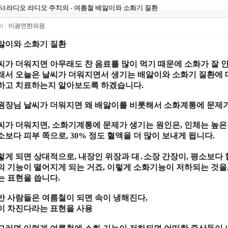
S1라디오 라디오 주치의 - 여름철 배앓이와 소화기 질환
 :
이광연한의원
앓이와 소화기 질환
씨가 더워지면 아무래도 찬 음료를 많이 먹기 때문에 소화가 잘 
래서 오늘은 날씨가 더워지면서 생기는 배앓이와 소화기 질환에 
하고 치료하는지 알아보도록 하겠습니다
.
원장님 날씨가 더워지면 왜 배앓이를 비롯해서 소화계통에 문제
씨가 더워지면
,
소화기계통에 문제가 생기는 원인은
,
인체는 높은
소보다 피부 쪽으로
, 30%
정도 혈액을 더 많이 보내게 됩니다
.
렇게 되면 상대적으로
,
내장인 위장과 대
․
소장 간장이
,
평소보다 
의 기능이 떨어지게 되는 거죠
,
이렇게 소화기능이 저하되는 것을
는 표현을 씁니다
.
반 사람들은 여름철이 되면 속이 냉해진다
,
이 차진다라는 표현을 사용