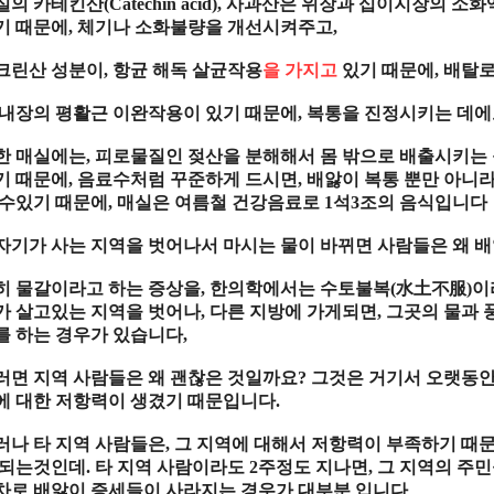
실의 카테킨산
(Catechin acid),
사과산은 위장과 십이지장의 소화
기 때문에
,
체기나 소화불량을 개선시켜주고
,
크린산 성분이
,
항균 해독 살균작용
을 가지고
있기 때문에
,
배탈로
 내장의 평활근 이완작용이 있기 때문에
,
복통을 진정시키는 데에
한 매실에는
,
피로물질인 젖산을 분해해서 몸 밖으로 배출시키는
기 때문에
,
음료수처럼 꾸준하게 드시면
,
배앓이 복통 뿐만 아니
 수있기 때문에
,
매실은 여름철 건강음료로
1
석
3
조의 음식입니다
자기가 사는 지역을 벗어나서 마시는 물이 바뀌면 사람들은 왜 
히 물갈이라고 하는 증상을
,
한의학에서는 수토불복
(
水土不服
)
이
가 살고있는 지역을 벗어나
,
다른 지방에 가게되면
,
그곳의 물과 
를 하는 경우가 있습니다
,
러면 지역 사람들은 왜 괜찮은 것일까요
?
그것은 거기서 오랫동안
에 대한 저항력이 생겼기 때문입니다
.
러나 타 지역 사람들은
,
그 지역에 대해서 저항력이 부족하기 때
 되는것인데
.
타 지역 사람이라도
2
주정도 지나면
,
그 지역의 주
차로 배앓이 증세들이 사라지는 경우가 대부분 입니다