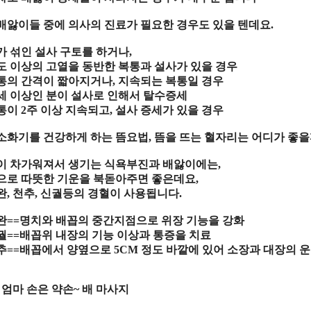
배앓이들 중에 의사의 진료가 필요한 경우도 있을 텐데요
.
가 섞인 설사 구토를 하거나
,
도 이상의 고열을 동반한 복통과 설사가 있을 경우
통의 간격이 짧아지거나
,
지속되는 복통일 경우
세 이상인 분이 설사로 인해서 탈수증세
통이
2
주 이상 지속되고
,
설사 증세가 있을 경우
소화기를 건강하게 하는 뜸요법
,
뜸을 뜨는 혈자리는 어디가 좋
이 차가워져서 생기는 식욕부진과 배앓이에는
,
으로 따뜻한 기운을 북돋아주면 좋은데요
,
완
,
천추
,
신궐등의 경혈이 사용됩니다
.
완
==
명치와 배꼽의 중간지점으로 위장 기능을 강화
궐
==
배꼽위 내장의 기능 이상과 통증을 치료
추
==
배꼽에서 양옆으로
5CM
정도 바깥에 있어 소장과 대장의 
,
엄마 손은 약손
~
배 마사지