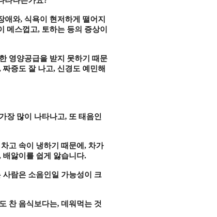
 나타나는가요
?
장애와
,
식욕이 현저하게 떨어지
이 메스껍고
,
토하는 등의 증상이
한 영양공급을 받지 못하기 때문
,
짜증도 잘 나고
,
신경도 예민해
가장 많이 나타나고
,
또 태음인
 차고 속이 냉하기 때문에
,
차가
,
배앓이를 쉽게 앓습니다
.
는 사람은 소음인일 가능성이 크
도 찬 음식보다는
,
데워먹는 것