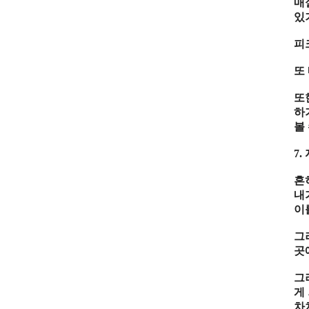
매
있
피
또
또
하
볼
7.
흔
내
이
그
곳
그
게
차