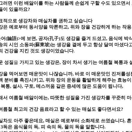
그러면 이런 배앓이를 하는 사람들께 손쉽게 구할 수도 있으면서
들이 있을까요
?
표적으로 생강차와 매실차를 권하고 싶습니다
강은 예로부터 동서양을 막론하고
,
위와 장을 건강하게 하는 작
논어
(
論語
)>
에 보면
,
공자
(
孔子
)
도 생강을 즐겨 드셨고
,
음식에 박
송의 시인 소동파
(
蘇東坡
)
는 생강을 곁에 두고 항상 달여 마셨다
의 건강을 지킨 것도 생강이었습니다
.
운 성질
을
가지고 있는 생강은
,
장이 차서 생기는 여름철 복통과 
강을 먹어보면 매운맛이 나잖습니까
,
바로 이 매운맛인 진저롤
액 분비를 촉진시키고
,
위와 장의 운동을 활발하게 해주는 효능이
,
복통
,
설사
,
구토
,
메스꺼움 같은 증세에 많은 도움이 됩니다
,
래서 여름철 배앓이에는
,
따뜻한 성질을 가진 생강차를 꾸준히 
여름철 최고의 건강 음료라고 할 수 있는 매실도 좋다면서요
?
실차도 아주 좋은데요
,
매실은 예로부터 소화제로 쓰였습니다
,
흔
 3
독은 음식물의 독
,
피 속의 독
,
물의 독을 말합니다
.