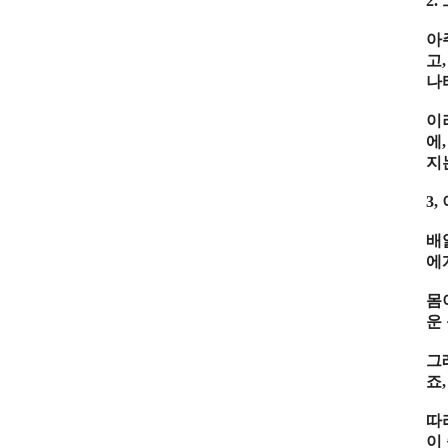
2.
아
고
나
이
에
지
3,
배
에
몸
운
그
죠
,
따
이