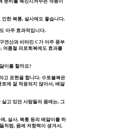
액 분비를 촉진시켜주는 작용이
 인한 복통
,
설사에도 좋습니다
.
도 아주 효과적입니다
.
 구연산과 비타민
C
가 아주 풍부
라
,
여름철 피로회복에도 효과를
배앓이를 할까요
?
라고 표현을 합니다
.
수토불복은
풍토에 잘 적응되지 않아서
,
배앓
 살고 있던 사람들의 몸에는
,
그
문에
,
설사
,
복통 등의 배앓이를 하
민들처럼
,
몸에 저항력이 생겨서
,