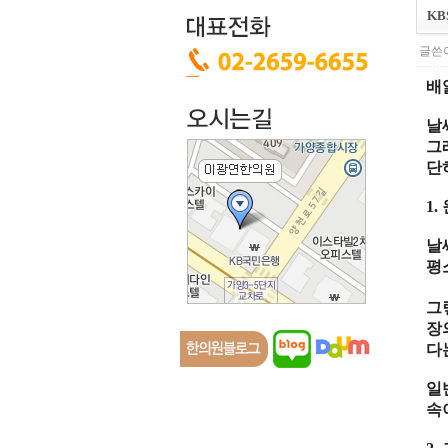
KB
글쓴이
배
날
그
단
1.
날
평
그
장
다
일
속