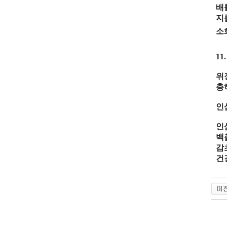
배
지
소
11
위
충
인
인
백
감
건