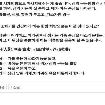
를 시계방향으로 마사지해주는 게 좋습니다
.
장의 운동방향인 시
를 하면
,
장의 기운이 잘 통하고
,
배가 아픈 증상도 나아진다
.
화불량
,
식체
,
헛배가 부르고
,
가스가찬 경우
.
소화기를 건강하게 하는 한방 처방으로는 어떤 것이 있나요
?
장관이 허약하고
,
차가워져서 생기는 각종 증상을 다스리는데는
,
하고
,
비위장을 튼튼하게 하는 이중탕을 응용해 볼 수 있습니다
.
삼
(
人蔘
),
백출
(
白朮
),
감초
(
甘草
),
건강
(
乾薑
)
삼
==
기를 북돋아 소화기능을 돕고
,
출
==
비장을 튼튼히 해서 위와 장의 운동을 활발
초
==
속을 편안히 하고
,
강
==
생강 말린 약재
,
차가워진 속을 따뜻하게 합니다
.