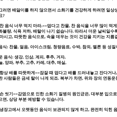
그러면 배앓이를 하지 않으면서 소화기를 건강하게 하려면 일상
요
?
찬 음식 너무 먹지 마라
.==
덥다고 찬물
,
찬 음식을 너무 많이 먹게
화불량
,
식욕 저하
,
배탈이 나기 쉽습니다
.
따라서 더운 날씨일수록
 마시고
,
따뜻한 음식으로
,
속을 데우는 것이 건강을 지키는 지름
음식
:
찬물
,
얼음
,
아이스크림
,
청량음료
,
수박
,
참외
,
멜론 등 성
운 음식
:
생강
,
인삼
,
계피
,
후추
,
겨자
,
늘
,
양파
,
부추
,
고추
,
카레
,
대추
,
매실
,
항상 배를 따뜻하게
==
잠잘 때 덥다고 배를 드러내놓고 잔다거나
한 사람들은 금세 탈이 나게 되죠
.
복부가 차면
,
위와 장의 연동운
손 씻기
==
감염으로 인한 소화기 질병의 원인균은
,
대부분 입으로
으면
,
상당 부분 예방할 수 있습니다
.
냉장고에서 오랫동안 음식이 보관되지 않게 하고
,
완전히 익힌 