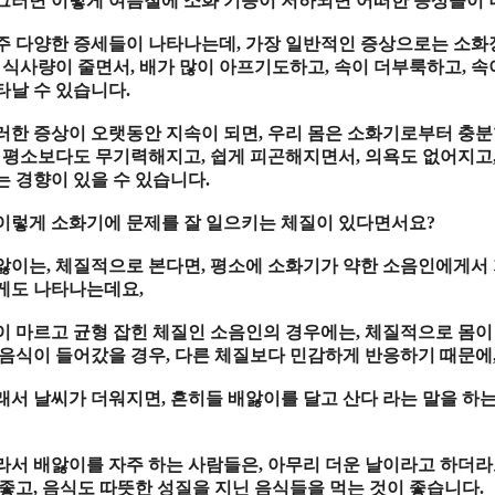
그러면 이렇게 여름철에 소화 기능이 저하되면 어떠한 증상들이
주 다양한 증세들이 나타나는데
,
가장 일반적인 증상으로는 소화
,
식사량이 줄면서
,
배가 많이 아프기도하고
,
속이 더부룩하고
,
속
타날 수 있습니다
.
러한 증상이 오랫동안 지속이 되면
,
우리 몸은 소화기로부터 충분
,
평소보다도 무기력해지고
,
쉽게 피곤해지면서
,
의욕도 없어지고
는 경향이 있을 수 있습니다
.
이렇게 소화기에 문제를 잘 일으키는 체질이 있다면서요
?
앓이는
,
체질적으로 본다면
,
평소에 소화기가 약한 소음인에게서 
게도 나타나는데요
,
이 마르고 균형 잡힌 체질인 소음인의 경우에는
,
체질적으로 몸이
 음식이 들어갔을 경우
,
다른 체질보다 민감하게 반응하기 때문에
래서 날씨가 더워지면
,
흔히들 배앓이를 달고 산다 라는 말을 하
라서 배앓이를 자주 하는 사람들은
,
아무리 더운 날이라고 하더라
 좋고
,
음식도 따뜻한 성질을 지닌 음식들을 먹는 것이 좋습니다
.