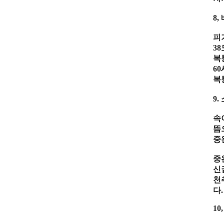
8,
피
38
복
60
복
9.
속
뜸
중
중
신
천
다
.
10