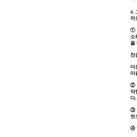
4.
까
①
소
을
찬
더
마
②
약
다
.
③
씻
④