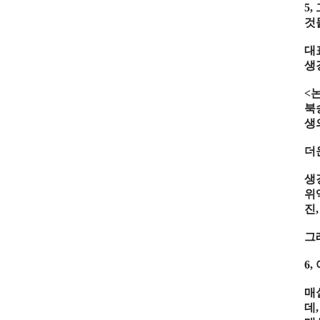
5,
것
대
생
<
북
생
더
생
위
진
그
6,
매
데
,