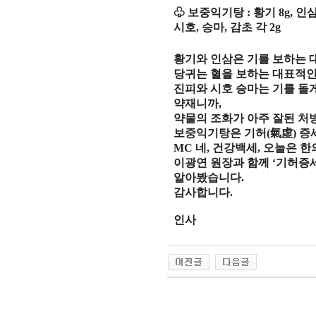
♧
보중익기탕
:
황기
8g,
인
시호
,
승마
,
감초 각
2g
황기와 인삼은 기를 보하는
당귀는 혈을 보하는 대표적
진피와 시호 승마는 기를 돌
약재니까
,
약물의 조화가 아주 잘된 처
보중익기탕은 기허
(
氣虛
)
증
MC
네
,
건강백세
,
오늘은 한
이광연 원장과 함께
‘
기허증
알아봤습니다
.
감사합니다
.
인사