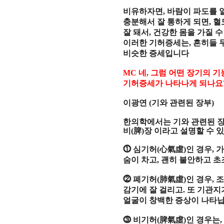
비유하자면
,
바람이 파도를 
충분해서 잘 통하게 되면
,
혈
잘 돼서
,
건강한 몸을 가질 수
이러한 기허증세는
,
흔히들 
비슷한 증세입니다
MC
네
,
그럼 어떤 장기의 기
기허증세가 나타나게 되나요
이광연
(
기와 관련된 장부
)
한의학에서는 기와 관련된 장
비
(
脾
)
장 이라고 설명할 수 
⓵
심기허
(
心氣虛
)
인 경우
,
가
숨이 차고
,
괜히 불안하고 초
⓶
폐기허
(
肺氣虛
)
인 경우
,
조
감기에 잘 걸리고
.
또 기관지
얼굴이 창백한 증상이 나타
⓷
비기허
(
脾氣虛
)
인 경우는