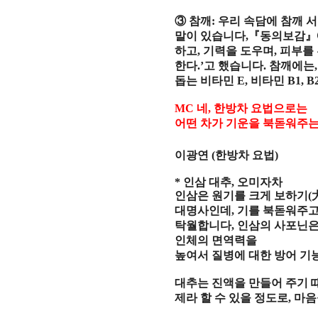
③
참깨
:
우리 속담에 참깨 
말이 있습니다
,
『
동의보감
』
하고
,
기력을 도우며
,
피부를
한다
.’
고 했습니다
.
참깨에는
돕는 비타민
E,
비타민
B1, B
MC
네
,
한방차 요법으로는
어떤 차가 기운을 북돋워주는
이광연
(
한방차 요법
)
*
인삼 대추
,
오미자차
인삼은 원기를 크게 보하기
(
대명사인데
,
기를 북돋워주
탁월합니다
,
인삼의 사포닌
인체의 면역력을
높여서 질병에 대한 방어 
대추는 진액을 만들어 주기 
제라 할 수 있을 정도로
,
마음