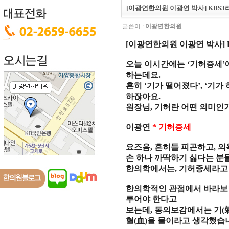
[이광연한의원 이광연 박사] KBS3
글쓴이 :
이광연한의원
[
이광연한의원 이광연 박사
]
오늘 이시간에는
‘
기허증세
’
하는데요
.
흔히
‘
기가 떨어졌다
’, ‘
기가 
하잖아요
.
원장님
,
기허란 어떤 의미인
이광연
*
기허증세
요즈음
,
흔히들 피곤하고
,
의
손 하나 까딱하기 싫다는 분
한의학에서는
,
기허증세라고
한의학적인 관점에서 바라
루어야 한다고
보는데
,
동의보감에서는 기
(
혈
(
血
)
을 물이라고 생각했습