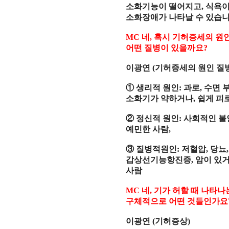
소화기능이 떨어지고
,
식욕이
소화장애가 나타날 수 있습
MC
네
,
혹시 기허증세의 원
어떤 질병이 있을까요
?
이광연
(
기허증세의 원인 질
①
생리적 원인
:
과로
,
수면 
소화기가 약하거나
,
쉽게 피
②
정신적 원인
:
사회적인 불
예민한 사람
,
③
질병적원인
:
저혈압
,
당뇨
갑상선기능항진증
,
암이 있
사람
MC
네
,
기가 허할 때 나타나
구체적으로 어떤 것들인가요
이광연
(
기허증상
)