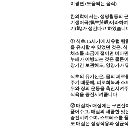
이광연
(
도움되는 음식
)
한의학에서는
,
생명활동의 
기생어곡
(
氣生於穀
)
이라하
기
(
氣
)
가 생긴다고 하였습니
①
식초
:15
세기에 서유럽 탐
을 유지할 수 있었던 것은
,
식
채소를 소금에 절이면 비타
부패가 예방되는 것은 물론
장기간 보관해도
,
영양가가 
식초의 유기산은
,
몸의 피로
주기 때문에
,
피로회복과 스트
위와 장의 운동을 촉진시켜
식욕을 증진시켜줍니다
②
매실차
:
매실에는 구연산
풀어주고
,
매실의 새콤한 맛
증진시켜주며
,
스트레스를 
또 매실은 정장작용과 살균