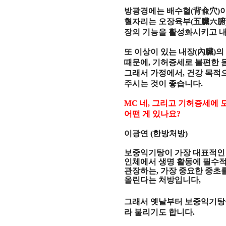
방광경에는 배수혈
(
背兪穴
)
혈자리는 오장육부
(
五臟六腑
장의 기능을 활성화시키고 
또 이상이 있는 내장
(
內臟
)
의
때문에
,
기허증세로 불편한 
그래서 가정에서
,
건강 목적
주시는 것이 좋습니다
.
MC
네
,
그리고 기허증세에 
어떤 게 있나요
?
이광연
(
한방처방
)
보중익기탕이 가장 대표적인
인체에서 생명 활동에 필수
관장하는
,
가장 중요한 중초
올린다는 처방입니다
,
그래서 옛날부터 보중익기
라 불리기도 합니다
.