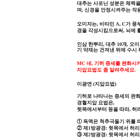
대추는 사포닌 성분은 체력
며
,
신경을 안정시켜주는 작
오미자는
,
비타민
A, C
가 풍
경을 각성시킴으로써
,
뇌에 
인삼 한뿌리
,
대추
10
개
,
오
기 약재는 건져낸 뒤에 수시
MC
네
,
기허 증세를 완화시키
지압요법도 좀 알려주세요
.
이광연
(
지압요법
)
기허로 나타나는 증세의 완
경혈지압 요법은
,
뒷목에서부터 등을 따라
,
허
①
독맥은 척추극돌기 위를 
②
제
1
방광경
:
뒷목에서 허
③
제
2
방광경
:
뒷목에서 허