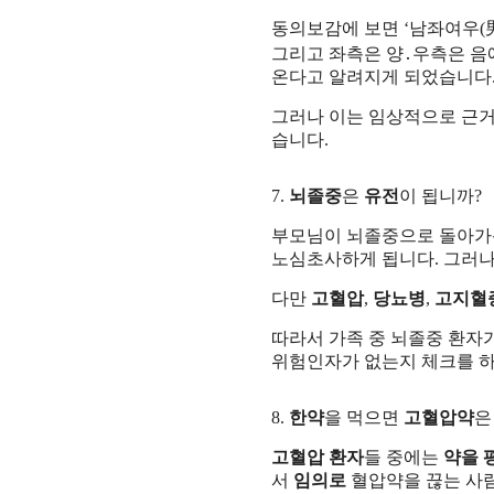
동의보감에 보면 ‘남좌여우(男
그리고 좌측은 양․우측은 
온다고 알려지게 되었습니다
그러나 이는 임상적으로 근거
습니다.
7.
뇌졸중
은
유전
이 됩니까?
부모님이 뇌졸중으로 돌아가신
노심초사하게 됩니다. 그러
다만
고혈압
,
당뇨병
,
고지혈
따라서 가족 중 뇌졸중 환자
위험인자가 없는지 체크를 하
8.
한약
을 먹으면
고혈압약
고혈압 환자
들 중에는
약을 
서
임의로
혈압약을 끊는 사