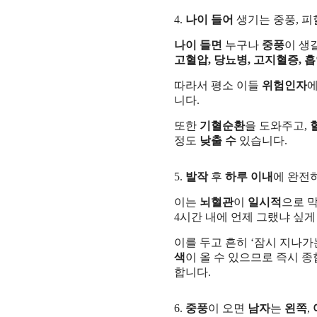
4.
나이 들어
생기는 중풍, 피
나이 들면
누구나
중풍
이 생
고혈압, 당뇨병, 고지혈증, 흡
따라서 평소 이들
위험인자
니다.
또한
기혈순환
을 도와주고,
정도
낮출 수
있습니다.
5.
발작
후
하루 이내
에 완전
이는
뇌혈관
이
일시적
으로 
4시간 내에 언제 그랬냐 싶
이를 두고 흔히 ‘잠시 지나가
색
이 올 수 있으므로 즉시 
합니다.
6.
중풍
이 오면
남자
는
왼쪽
,