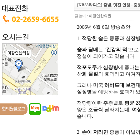
[KBS3라디오] 출발, 멋진 인생 - 중
글쓴이 :
이광연한의원
2006년 6월 6일 방송초안
1.
적당한 술
은 중풍과 심장
술과 담배
는 ‘
건강의 적
’으로
정설이 되어가고 있습니다.
적포도주
가
심장병
에 좋다는
산화 물질
의 효과라고 여겨져
그러나
미국 하버드대 보건
심장병
을 예방하는 효과가 
적당량이란 주종별로
평균 2
양은 조금씩 달라지는데,
여
습니다.
2.
손이 저리면
중풍이 아닐까