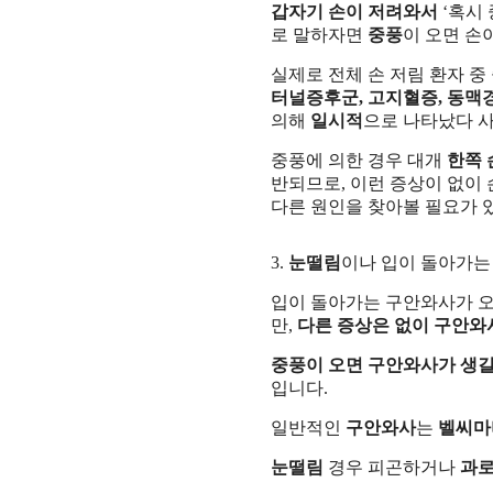
갑자기 손이 저려와서
‘혹시
로 말하자면
중풍
이 오면 손
실제로 전체 손 저림 환자 중
터널증후군, 고지혈증, 동맥경
의해
일시적
으로 나타났다 
중풍에 의한 경우 대개
한쪽 
반되므로, 이런 증상이 없이
다른 원인을 찾아볼 필요가 
3.
눈떨림
이나 입이 돌아가
입이 돌아가는 구안와사가 오
만,
다른 증상은 없이
구안와
중풍이 오면 구안와사가 생길
입니다.
일반적인
구안와사
는
벨씨마
눈떨림
경우 피곤하거나
과