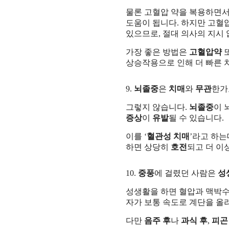
물론 고혈압 약을 복용하면서
도움이 됩니다. 하지만 고혈
있으므로, 절대 의사의 지시
가장 좋은 방법은
고혈압약
상승작용으로 인해 더 빠른 
9.
뇌졸중
은
치매
와
무관
한가
그렇지 않습니다.
뇌졸중
이 
증상
이
유발
될 수 있습니다.
이를 ‘
혈관성 치매
’라고 하
하면 상당히
호전
되고 더 이
10.
중풍
에 걸렸던 사람은
성
성생활을 하면 혈압과 맥박수,
자가 보통 속도로 계단을 올
다만
음주 후
나
과식 후
,
피곤