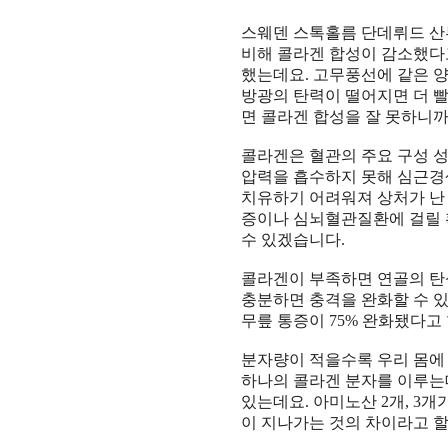
스웨덴 스톡홀름 단데뤼드 
비해 콜라겐 합성이 감소했다
했는데요
.
고무풍선에 같은 양
방광의 탄력이 떨어지면 더 
면 콜라겐 합성을 잘 못하니
콜라겐은 혈관의 주요 구성 
압력을 흡수하지 못해 심근경
치유하기 어려워져 상처가 
증이나 심뇌혈관질환에 걸릴
수 있겠습니다
.
콜라겐이 부족하면 연골의 탄
충분하면 충격을 완화할 수 
무릎 통증이
75%
완화됐다고
분자량이 적을수록 우리 몸에
하나의 콜라겐 분자를 이루는
있는데요
.
아미노산
2
개
, 3
개가
이 지나가는 것의 차이라고 할