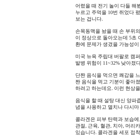
어렸을 때 전기 놀이 다들 해
누르고 주먹을
10
번 쥐었다 
보는 겁니다
.
손목동맥을 놨을 때 손 부위
이 정상으로 돌아오는데
5
초 
환에 문제가 생겼을 가능성이
미국 뉴욕 주립대 버팔로 캠
발병 위험이
11~32%
낮아졌다
단짠 음식을 먹으면 쾌감을 
짠 음식을 먹고 기분이 좋아
하려고 하는데요
.
이런 현상
음식을 할 때 설탕 대신 양파
념을 사용하고 멸치나 다시마 
콜라겐은 피부 탄력과 보습에
관절
,
근육
,
혈관
,
치아
,
머리카
있습니다
.
콜라겐을 세포 접착