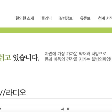
호
제 목