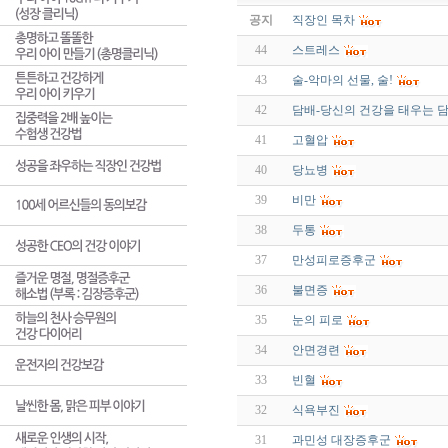
공지
직장인 목차
44
스트레스
43
술-악마의 선물, 술!
42
담배-당신의 건강을 태우는 담
41
고혈압
40
당뇨병
39
비만
38
두통
37
만성피로증후군
36
불면증
35
눈의 피로
34
안면경련
33
빈혈
32
식욕부진
31
과민성 대장증후군