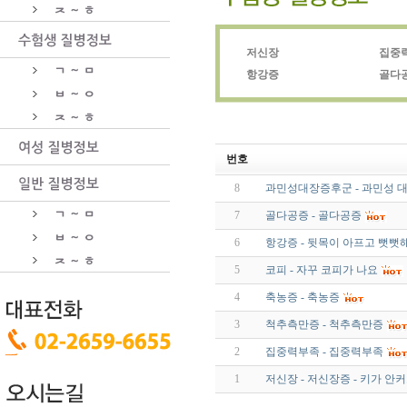
저신장
집중
항강증
골다
번호
8
과민성대장증후군 - 과민성 
7
골다공증 - 골다공증
6
항강증 - 뒷목이 아프고 뻣뻣
5
코피 - 자꾸 코피가 나요
4
축농증 - 축농증
3
척추측만증 - 척추측만증
2
집중력부족 - 집중력부족
1
저신장 - 저신장증 - 키가 안