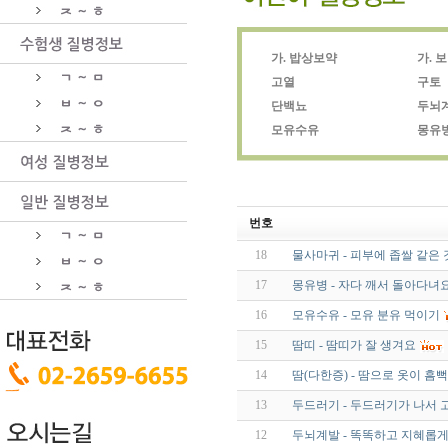
가. 밥상보약
가. 
고열
구토
단백뇨
두뇌
모유수유
몽유
번호
18
물사마귀 - 피부에 좁쌀 같은
17
몽유병 - 자다 깨서 돌아다녀
16
모유수유 - 모유 분유 먹이기
15
땀띠 - 땀띠가 잘 생겨요
14
땀(다한증) - 땀으로 옷이 흠
13
두드러기 - 두드러기가 나서
12
두뇌계발 - 똑똑하고 지혜롭