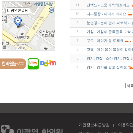
11
단백뇨 - 오줌이 탁해졌어요.
10
다리통증 - 다리가 아파요
9
눈건강 - 눈이 쉽게 피로하고 
8
기침 - 기침이 콜록콜록, 가
7
구토 - 아이가 잘 토해요
6
고열 - 아이 몸이 불덩이 같아
5
경기, 간질 - 소아 경기, 간질
4
감기 - 감기를 달고 살아요
개인정보취급방침
이용약