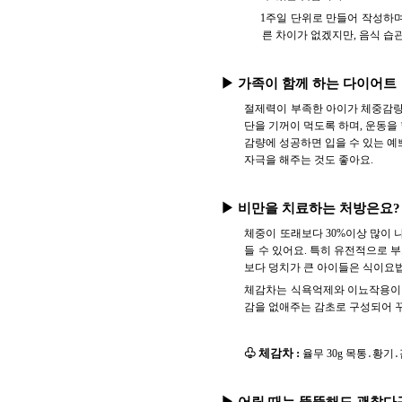
1주일 단위로 만들어 작성하며
른 차이가 없겠지만, 음식 습
▶ 가족이 함께 하는 다이어트
절제력이 부족한 아이가 체중감량을
단을 기꺼이 먹도록 하며, 운동을
감량에 성공하면 입을 수 있는 예
자극을 해주는 것도 좋아요.
▶ 비만을 치료하는 처방은요?
체중이 또래보다 30%이상 많이
들 수 있어요. 특히 유전적으로 
보다 덩치가 큰 아이들은 식이요
체감차는 식욕억제와 이뇨작용이 강
감을 없애주는 감초로 구성되어 
♧ 체감차 :
율무 30g 목통․황기․