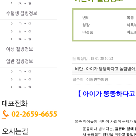
변비
복통
성장
식욕
야경증
야뇨
작성일 : 18-01-30 16:53
비만 - 아이가 뚱뚱하다고 놀림받아
글쓴이 :
이광연한의원
【 아이가 뚱뚱하다고
요즘 아이들의 비만이 사회적 문제가 
운동이나 밥보다는, 컴퓨터 앞에 
서 균형잡힌 영양을 취하고 활발한