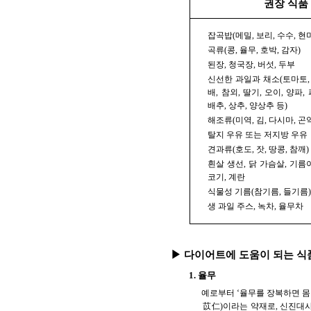
권장 식품
잡곡밥(메밀, 보리, 수수, 현
곡류(콩, 율무, 호박, 감자)
된장, 청국장, 버섯, 두부
신선한 과일과 채소(토마토, 사
배, 참외, 딸기, 오이, 양파, 
배추, 상추, 양상추 등)
해조류(미역, 김, 다시마, 곤
탈지 우유 또는 저지방 우유
견과류(호도, 잣, 땅콩, 참깨)
흰살 생선, 닭 가슴살, 기름
코기, 계란
식물성 기름(참기름, 들기름
생 과일 주스, 녹차, 율무차
▶ 다이어트에 도움이 되는 식
1. 율무
예로부터 ‘율무를 장복하면 몸
苡仁)이라는 약재로, 신진대사