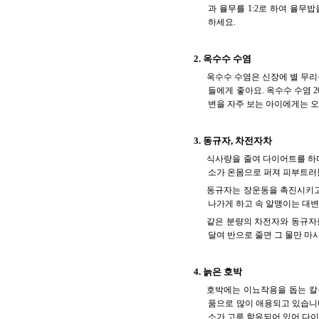
과 율무를 1:2로 하여 율무밥
하세요.
2. 옥수수 수염
옥수수 수염은 신장에 별 무리
들에게 좋아요. 옥수수 수염 2
변을 자주 보는 아이에게는 
3. 동규자, 차전자차
식사량을 줄여 다이어트를 하
소가 온몸으로 퍼져 피부트러
동규자는 장운동을 촉진시키고
나가게 하고 속 알맹이는 대변
같은 분량의 차전자와 동규자를
달여 반으로 줄면 그 물만 마
4. 늙은 호박
호박에는 이뇨작용을 돕는 칼
품으로 많이 애용되고 있습니다
소가 고루 함유되어 있어 다