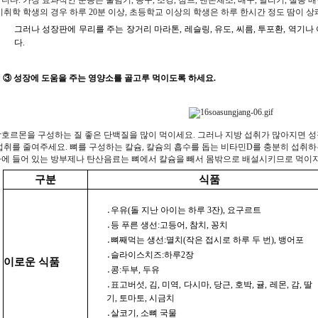
니다. 가장 효과적인 운동은 줄넘기, 농구, 조깅, 점프, 맨손체조, 배구, 달리기, 철봉
미취학 학생의 경우 하루 20분 이상, 초등학교 이상의 학생은 하루 한시간 정도 땀이 
그러나 성장판에 무리를 주는 장거리 마라톤, 레슬링, 유도, 씨름, 투포환, 역기나
다.
③ 성장에 도움을 주는 영양소를 골고루 먹이도록 하세요.
호르몬을 구성하는 질 좋은 단백질을 많이 먹이세요. 그러나 지방 섭취가 많아지면 
섭취를 줄여주세요. 뼈를 구성하는 칼슘, 칼슘의 흡수를 돕는 비타민D를 충분히 섭취하
에 들어 있는 방부제나 탄산음료는 뼈에서 칼슘을 빼서 몸밖으로 배설시키므로 먹이지
구분
식품
․우유(돌 지난 아이는 하루 3잔), 요구르트
․등 푸른 생선:고등어, 참치, 꽁치
․뼈째먹는 생선:멸치(작은 접시로 하루 두 번), 뱅어포
․슬라이스치즈:하루2장
이로운 식품
․콩:두부, 두유
․표고버섯, 김, 미역, 다시마, 당근, 호박, 귤, 레몬, 감, 딸
기, 토마토, 시금치
․살코기, 소뼈 국물