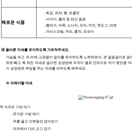
․튀김, 과자, 빵, 초콜릿
․사이다, 콜라 등 탄산 음료
해로운 식품
․햄버거, 어묵, 소시지, 피자, 치킨, 핫도그, 라면
․아이스크림, 커피, 홍차, 코코아
④ 올바른 자세를 유지하도록 가르쳐주세요.
가슴을 펴고 귀-어깨-고관절이 일자를 유지하도록 노력하면서, 큰 걸음걸이로 걸
뒤로 빼고 축 쳐진 자세로 걸으면 성장판에 자극이 별로 안되므로 자기 몫만큼 자
이 성장판에 부담을 주는 자세를 피하도록 해주세요.
※ 피해야할 자세
 쪽 어깨로 가방 매기
․무거운 가방 매기
․무릎 꿇고 오랫동안 앉아있기
․의자에서 다리 꼬고 앉기