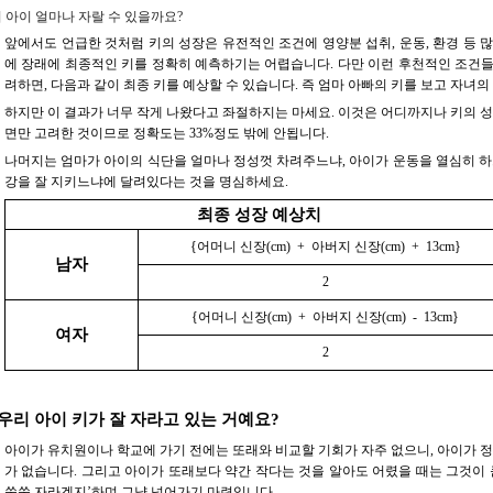
 아이 얼마나 자랄 수 있을까요?
앞에서도 언급한 것처럼 키의 성장은 유전적인 조건에 영양분 섭취, 운동, 환경 등 
에 장래에 최종적인 키를 정확히 예측하기는 어렵습니다. 다만 이런 후천적인 조건
려하면, 다음과 같이 최종 키를 예상할 수 있습니다. 즉 엄마 아빠의 키를 보고 자녀의
하지만 이 결과가 너무 작게 나왔다고 좌절하지는 마세요. 이것은 어디까지나 키의 성장
면만 고려한 것이므로 정확도는 33%정도 밖에 안됩니다.
나머지는 엄마가 아이의 식단을 얼마나 정성껏 차려주느냐, 아이가 운동을 열심히 하
강을 잘 지키느냐에 달려있다는 것을 명심하세요.
최종 성장 예상치
{어머니 신장(cm) + 아버지 신장(cm) + 13cm}
남자
2
{어머니 신장(cm) + 아버지 신장(cm) - 13cm}
여자
2
 우리 아이 키가 잘 자라고 있는 거예요?
아이가 유치원이나 학교에 가기 전에는 또래와 비교할 기회가 자주 없으니, 아이가 정
가 없습니다. 그리고 아이가 또래보다 약간 작다는 것을 알아도 어렸을 때는 그것이 
쑥쑥 자라겠지’하며 그냥 넘어가기 마련입니다.