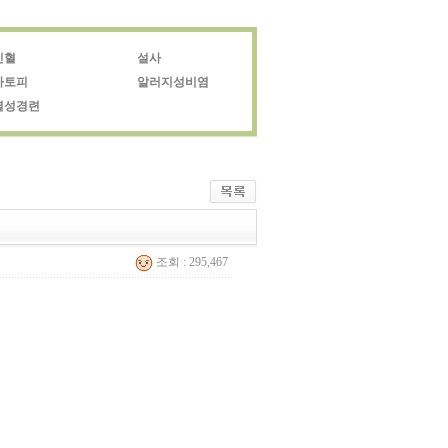
빈혈
설사
아토피
알러지성비염
열성경련
조회 : 295,467