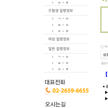
작성
성장
글쓴이
【
●