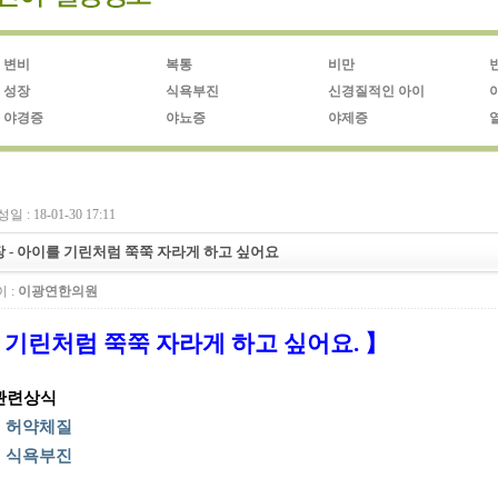
변비
복통
비만
성장
식욕부진
신경질적인 아이
야경증
야뇨증
야제증
일 : 18-01-30 17:11
 - 아이를 기린처럼 쭉쭉 자라게 하고 싶어요
 :
이광연한의원
 기린처럼 쭉쭉 자라게 하고 싶어요. 】
 관련상식
▶
허약체질
▶
식욕부진