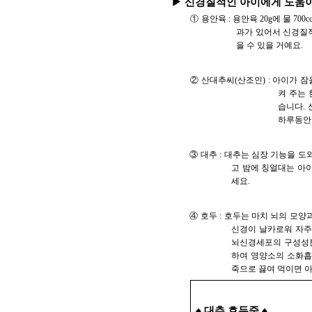
▶ 신경질적인 아이에게 도움이
① 용안육 : 용안육 20g에 물 7
과가 있어서 신경질적
을 수 있을 거예요.
② 산대추씨(산조인) : 아이가 
켜 주는 
습니다. 
하루동안
③ 대추 : 대추는 심장 기능을 
고 밤에 칭얼대는 아이는
세요.
④ 호두 : 호두는 마치 뇌의 모
신경이 날카로워 자주
뇌신경세포의 구성성분
하여 영양소의 소화흡
죽으로 끓여 먹이면 
♠ 대추 호두죽 ♠