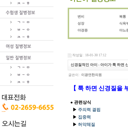
변비
복통
성장
식욕
야경증
야뇨
작성일 : 18-01-30 17:12
신경질적인 아이 - 아이가 툭 하면
글쓴이 :
이광연한의원
【 툭 하면 신경질을 
● 관련상식
▶
주의력 결핍
▶
집중력
▶
허약체질