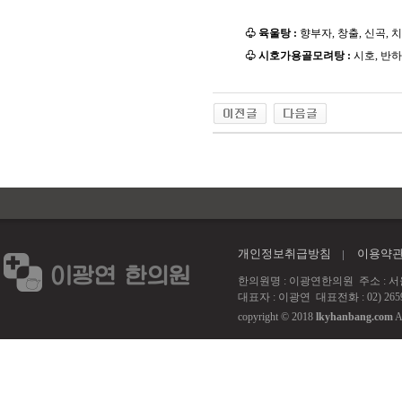
♧ 육울탕 :
향부자, 창출, 신곡, 치자
♧ 시호가용골모려탕 :
시호, 반하 
개인정보취급방침
이용약
한의원명 : 이광연한의원 주소 : 서울 강서
대표자 : 이광연 대표전화 : 02) 2659
copyright © 2018
lkyhanbang.com
A