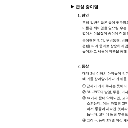
▶ 급성 중이염
1. 원인
흔히 일반인들은 물이 귓구멍
이들은 외이염을 일으킬 수는 
깥에서 이물질이 중이에 직접 
중이염은 감기, 부비동염, 비염
관)을 따라 중이로 상승하여 
들어와 그 세균이 이관을 통해
2. 증상
대개 3세 이하의 아이들이 감
에 귀를 잡아당기거나 귀 뒤를
① 갑자기 귀가 쑤시는 듯이 아
② 38～39℃의 발열, 두통, 
③ 여기서 좀더 악화되면, 고
소되는데, 이는 파열된 고
아서 통증이 사라진 것이라 
듭니다. 고막에 뚫린 부분
④ 그러나, 농이 3개월 이상