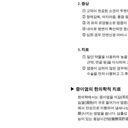
2. 증상
① 고막이 천공된 소견이 뚜렷
② 청력감퇴, 어지러움, 통증 
③ 귀 뒤의 유양봉소로 염증이 
④ 내이로 병변이 확산되면 청
⑤ 심한 경우 안면신경 마비나
3. 치료
① 일단 약물을 사용하여 농을
근막, 연골 등)을 이식하
② 염증이 심하지 않은 경우에
수술을 먼저 시행하고 그 
▶ 중이염의 한의학적 치료
한의학에서는 중이염을 이감(耳疳)
습열(濕熱)이 귀로 들어가서 염
에서 만성으로 이행되어 냄새나는
腫)시키는 방법을 씁니다. 삼출성
능이 있는 용담사간탕(龍膽瀉肝湯