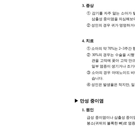
3. 증상
① 감기를 자주 앓는 소아가 
삼출성 중이염을 의심해보아
② 성인의 경우 귀가 멍멍하거
4. 치료
① 소아의 약 70%는 2~3주
② 30%의 경우는 수술을 시
관을 고막에 꽂아 고막 안으
일부 염증이 생기거나 조기
③ 소아의 경우 아데노이드 비
습니다.
④ 성인은 발생율은 적지만, 
▶ 만성 중이염
1. 원인
급성 중이염이나 삼출성 중이염
봉소(귀뒤의 볼록한 뼈)로 염