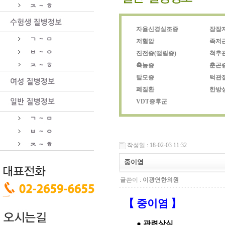
자율신경실조증
잠잘
저혈압
족저
진전증(떨림증)
척추
축농증
춘곤
탈모증
턱관
폐질환
한방
VDT증후군
작성일 : 18-02-03 11:32
중이염
글쓴이 :
이광연한의원
【 중이염 】
● 관련상식