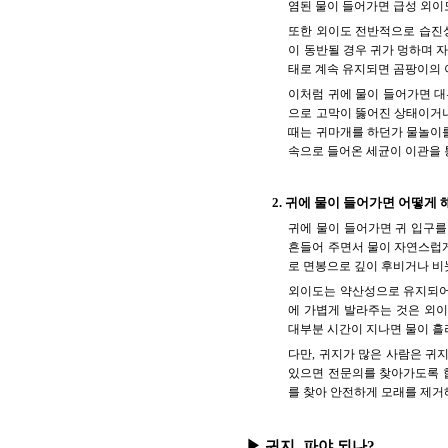
염된 물이 들어가면 급성 외이
또한 외이도 전반적으로 습진성
이 동반될 경우 귀가 멍하며 자
태로 계속 유지되면 곰팡이의 
이처럼 귀에 물이 들어가면 대
으로 고막이 뚫어진 상태이거나
때는 귀마개를 하던가 물놀이를
속으로 들어온 세균이 이관을 
2. 귀에 물이 들어가면 어떻게
귀에 물이 들어가면 귀 입구를
흔들어 주면서 물이 자연스럽게
로 면봉으로 깊이 후비거나 비
외이도는 약산성으로 유지되어야
에 가볍게 발라주는 것은 외이
대부분 시간이 지나면 물이 흘
다만, 귀지가 많은 사람은 귀
있으면 전문의를 찾아가도록 합
를 찾아 안전하게 모래를 제거
▶ 귀지, 파야 되나?