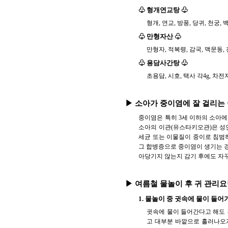
♧ 형개연교탕 ♧
형개, 연교, 방풍, 당귀, 천궁, 
♧ 만형자산 ♧
만형자, 적복령, 감국, 맥문동, 
♧ 용담사간탕 ♧
초용담, 시호, 택사 각4g, 차전자
▶ 소아가 중이염에 잘 걸리는
중이염은 특히 3세 이하의 소아에
소아의 이관(유스타키오관)은 성인
세균 또는 이물질이 중이로 침범
그 합병증으로 중이염이 생기는 경
아당기지 않는지 감기 후에도 자
▶ 여름철 물놀이 후 귀 관리
1. 물놀이 중 귓속에 물이 들
귓속에 물이 들어간다고 해도 
고 대부분 바깥으로 흘러나오게