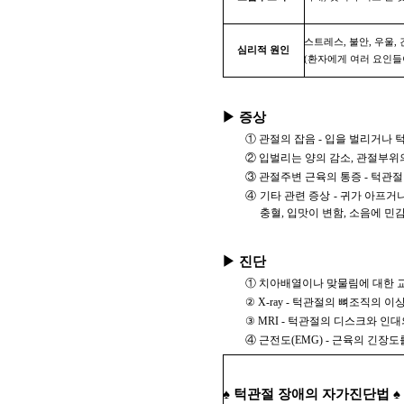
스트레스, 불안, 우울, 
심리적 원인
(환자에게 여러 요인들
▶ 증상
① 관절의 잡음 - 입을 벌리거나 
② 입벌리는 양의 감소, 관절부위
③ 관절주변 근육의 통증 - 턱관절
④ 기타 관련 증상 - 귀가 아프거나
충혈, 입맛이 변함, 소음에 민감
▶ 진단
① 치아배열이나 맞물림에 대한 
② X-ray - 턱관절의 뼈조직의 
③ MRI - 턱관절의 디스크와 인
④ 근전도(EMG) - 근육의 긴장도
♠ 턱관절 장애의 자가진단법 ♠