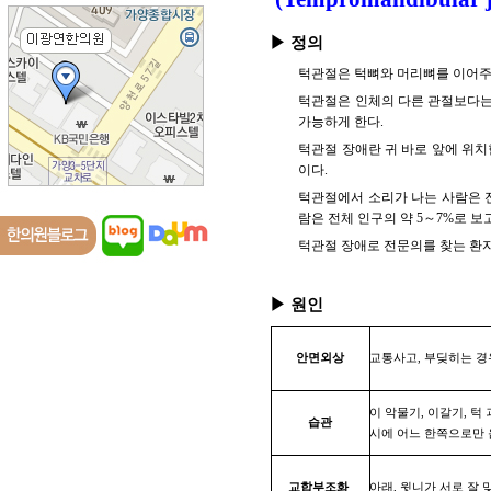
▶ 정의
턱관절은 턱뼈와 머리뼈를 이어주는
턱관절은 인체의 다른 관절보다는 복잡
가능하게 한다.
턱관절 장애란 귀 바로 앞에 위치
이다.
턱관절에서 소리가 나는 사람은 전체
람은 전체 인구의 약 5～7%로 보
턱관절 장애로 전문의를 찾는 환자들은
▶ 원인
안면외상
교통사고, 부딪히는 경
이 악물기, 이갈기, 턱
습관
시에 어느 한쪽으로만 
교합부조화
아래, 윗니가 서로 잘 