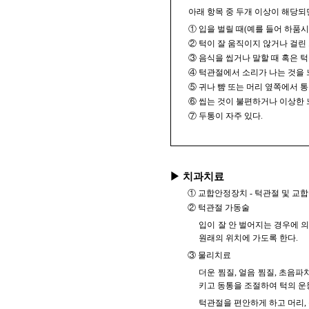
아래 항목 중 두개 이상이 해당되
① 입을 벌릴 때(예를 들어 하품시
② 턱이 잘 움직이지 않거나 걸린 
③ 음식을 씹거나 말할 때 혹은 
④ 턱관절에서 소리가 나는 것을 
⑤ 귀나 뺨 또는 머리 옆쪽에서 
⑥ 씹는 것이 불편하거나 이상한 
⑦ 두통이 자주 있다.
▶ 치과치료
① 교합안정장치 - 턱관절 및 교
② 턱관절 가동술
입이 잘 안 벌어지는 경우에 
원래의 위치에 가도록 한다.
③ 물리치료
더운 찜질, 얼음 찜질, 초음
키고 동통을 조절하여 턱의 
턱관절을 편안하게 하고 머리, 