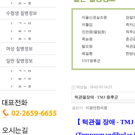
자율신경실조증
잠잘
저혈압
족저
진전증(떨림증)
척추
축농증
춘곤
탈모증
턱관
폐질환
한방
VDT증후군
작성일 : 18-02-03 14:25
턱관절장애 - TMJ 증후군
글쓴이 :
이광연한의원
【 턱관절 장애 - TM
(Tempromandibular j