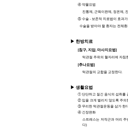
④ 약물요법
진통제, 근육이완제, 정온제, 
⑤ 수술 - 보존적 치료법이 효과
수술을 받아야 할 환자는 전체환
▶ 한방치료
[침구, 지압, 마사지요법]
턱관절 주위의 혈자리에 자침
[추나요법]
턱관절의 교합을 교정한다.
▶ 생활요법
① 단단하고 질긴 음식의 섭취를 금한
② 입을 크게 벌리지 않도록 주의한
③ 무리한 턱관절운동을 삼가 한다. 
④ 긴장완화
스트레스는 저작근과 머리 주
다)