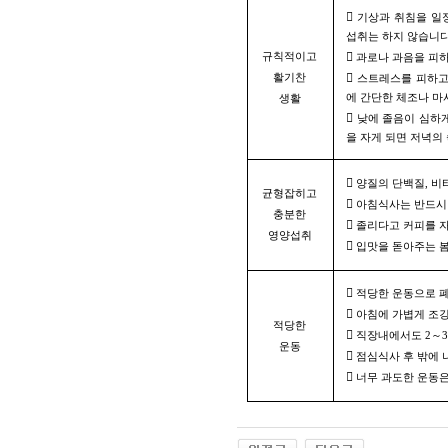

기상과 취침을 일정
섭취는 하지 않습니다
규칙적이고

과로나 과음을 피하
활기찬

스트레스를 피하고
에 간단한 체조나 마
생활

낮에 졸음이 심하게
을 자게 되면 저녁의

양질의 단백질, 비
균형잡히고

아침식사는 반드시 
충분한

졸리다고 커피를 자
영양섭취

입맛을 돋아주는 

적당한 운동으로 

아침에 가볍게 조깅
적당한

직장내에서도 2～
운동

점심식사 후 밖에 

너무 과도한 운동은