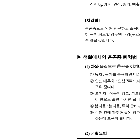
작약 8g, 계지, 인삼, 황기, 백출
[지압법]
춘곤증으로 인해 피곤하고 졸음이 
히 눈이 피로할 경우엔 태양(눈꼬
수 있을 것입니다.
▶ 생활에서의 춘곤증 퇴치법
(1) 차와 음식으로 춘곤증 이겨
① 녹차 : 녹차를 복용하면 머
② 인삼 대추차 : 인삼 2뿌리,
구워 줍니다.
③ 오미자 : 식욕이 없고, 피로
이 반으로 줄면 마시면 됩니
④ 봄나물 : 봄나물, 특히 
⑤ 수면 전에 따뜻한 물에 청주
하는데 도움이 됩니다.
(2) 생활요법