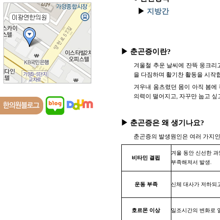
▶
지방간
▶ 춘곤증이란?
겨울철 추운 날씨에 잔뜩 웅크리
을 다짐하며 활기찬 활동을 시작합
겨우내 움츠렸던 몸이 아직 봄에 
의력이 떨어지고, 자꾸만 눕고 싶고
▶ 춘곤증은 왜 생기나요?
춘곤증의 발생원인은 여러 가지인
겨울 동안 신선한 
비타민 결핍
부족해져서 발생.
운동 부족
신체 대사가 저하되고
호르몬 이상
일조시간의 변화로 