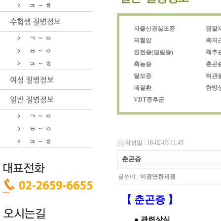
자율신경실조증
잠잘
저혈압
족저
진전증(떨림증)
척추
축농증
춘곤
탈모증
턱관
폐질환
한방
VDT증후군
작성일 : 18-02-03 11:45
춘곤증
글쓴이 :
이광연한의원
【 춘곤증 】
● 관련상식