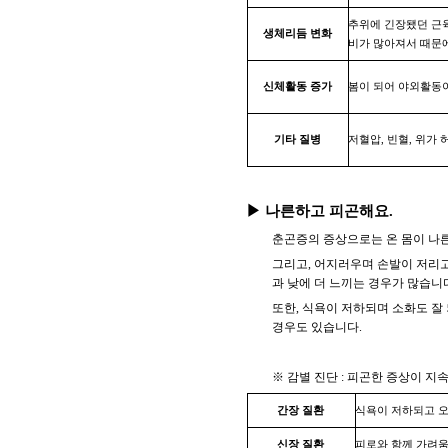
추위에 긴장됐던 근육
생체리듬 변화
비가 많아져서 때문
신체활동 증가
봄이 되어 야외활동
기타 질병
저혈압, 빈혈, 위가
▶ 나른하고 피곤해요.
춘곤증의 증상으로는 온 몸이 나
그리고, 어지러우며 손발이 저리고
과 낮에 더 느끼는 경우가 많습니
또한, 식욕이 저하되며 소화도 잘
경우도 있습니다.
※ 감별 진단 : 피곤한 증상이 지
간장 질환
식욕이 저하되고 오
신장 질환
피로와 함께 가려움