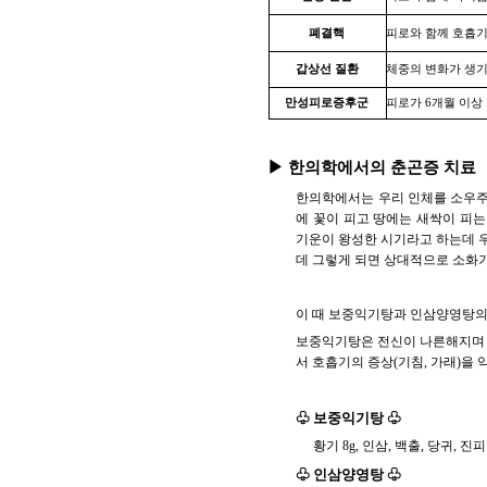
폐결핵
피로와 함께 호흡기
갑상선 질환
체중의 변화가 생기
만성피로증후군
피로가 6개월 이상
▶ 한의학에서의 춘곤증 치료
한의학에서는 우리 인체를 소우주(
에 꽃이 피고 땅에는 새싹이 피는
기운이 왕성한 시기라고 하는데 우
데 그렇게 되면 상대적으로 소화
이 때 보중익기탕과 인삼양영탕의
보중익기탕은 전신이 나른해지며 
서 호흡기의 증상(기침, 가래)을 
♧ 보중익기탕
♧
황기 8g, 인삼, 백출, 당귀, 진피 
♧ 인삼양영탕
♧