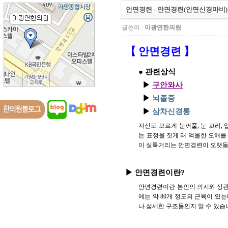
안면경련 - 안면경련(안면신경마비)
글쓴이 :
이광연한의원
【 안면경련 】
● 관련상식
▶
구안와사
▶
뇌졸중
▶
삼차신경통
자신도 모르게 눈꺼풀, 눈 꼬리,
는 표정을 짓게 돼 억울한 오해를
이 실룩거리는 안면경련이 오랫동
▶ 안면경련이란?
안면경련이란 본인의 의지와 상관없
에는 약 80개 정도의 근육이 있는
나 섬세한 구조물인지 알 수 있습