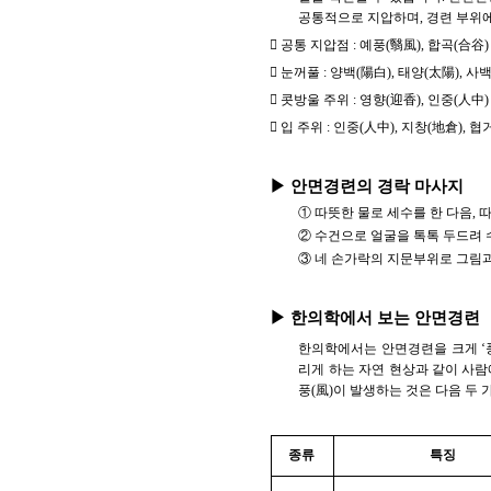
공통적으로 지압하며, 경련 부위

공통 지압점 : 예풍(翳風), 합곡(合谷)

눈꺼풀 : 양백(陽白), 태양(太陽), 사백

콧방울 주위 : 영향(迎香), 인중(人中)

입 주위 : 인중(人中), 지창(地倉), 협
▶ 안면경련의 경락 마사지
① 따뜻한 물로 세수를 한 다음, 
② 수건으로 얼굴을 톡톡 두드려 
③ 네 손가락의 지문부위로 그림과
▶ 한의학에서 보는 안면경련
한의학에서는 안면경련을 크게 ‘풍
리게 하는 자연 현상과 같이 사
풍(風)이 발생하는 것은 다음 두 
종류
특징