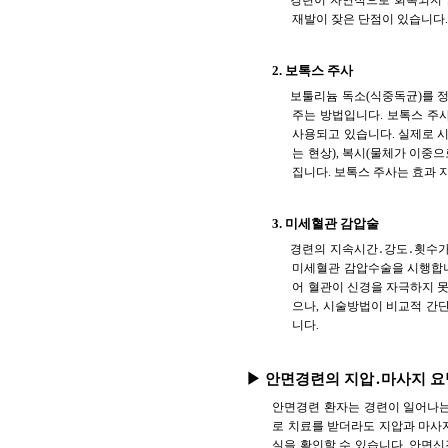
경련이 자연적으로 회복되지 
재발이 잦은 단점이 있습니다
2. 보톡스 주사
보툴리늄 독소(식중독균)를 
주는 방법입니다. 보톡스 주
사용되고 있습니다. 실제로 시
는 현상), 복시(물체가 이중
집니다. 보톡스 주사는 효과 
3. 미세혈관 감압술
경련의 지속시간․강도․횟수가 
미세혈관 감압수술을 시행합니다
어 혈관이 신경을 자극하지 못
으나, 시술방법이 비교적 간
니다.
▶ 안면경련의 지압․마사지 요
안면경련 환자는 경련이 일어나는
로 치료를 받더라도 지압과 마사지
실을 확인할 수 있습니다. 안면신