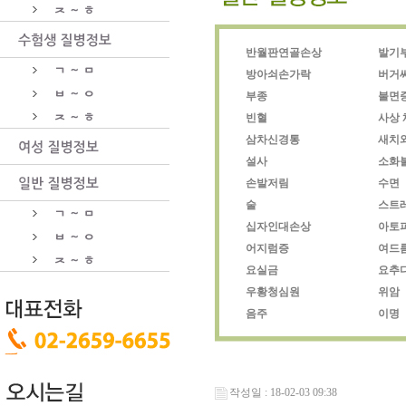
반월판연골손상
발기
방아쇠손가락
버거
부종
불면
빈혈
사상 
삼차신경통
새치
설사
소화
손발저림
수면
술
스트
십자인대손상
아토
어지럼증
여드
요실금
요추
우황청심원
위암
음주
이명
작성일 : 18-02-03 09:38