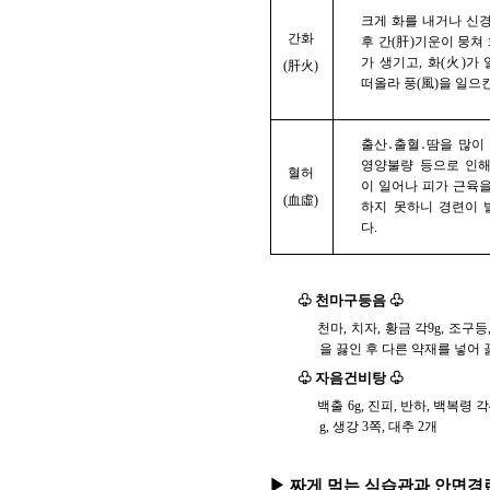
크게 화를 내거나 신
간화
후 간(肝)기운이 뭉쳐 
가 생기고, 화(火)가
(肝火)
떠올라 풍(風)을 일으
출산․출혈․땀을 많이
영양불량 등으로 인해
혈허
이 일어나 피가 근육
(血虛)
하지 못하니 경련이 
다.
♧ 천마구등음 ♧
천마, 치자, 황금 각9g, 조구등
을 끓인 후 다른 약재를 넣어
♧ 자음건비탕 ♧
백출 6g, 진피, 반하, 백복령 각
g, 생강 3쪽, 대추 2개
▶ 짜게 먹는 식습관과 안면경