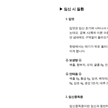
▶ 임신 시 질환
1. 입덧
입덧은 임신 초기에 나타나서 4
는데요. 공복 시(특히 이른 아
던 냄새에도 구역질이 올라오게
한방에서는 태기가 위로 올라가
이게 합니다.
♧ 보생탕 ♧
백출, 향부자, 오약, 귤홍 8g, 인
♧ 안태음 ♧
백출 8g, 황금 6g, 당귀, 백작약,
8g, 감초 4g, 생강 3조각, 대추 
2. 임신중독증
임신중독증이란 임신과 동반하여