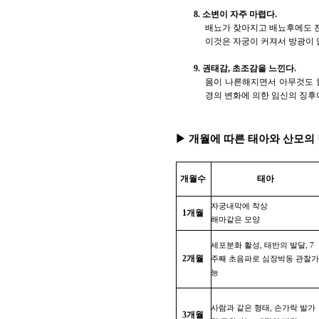
8. 소변이 자주 마렵다.
배뇨가 잦아지고 배뇨후에도 잔
이것은 자궁이 커져서 방광이 
9. 권태감, 초조감을 느낀다.
몸이 나른해지면서 아무것도 할
경의 변화에 의한 임신의 징후
▶ 개월에 따른 태아와 산모의
개월수
태아
자궁내막에 착상
1개월
해마같은 모양
세포분화 활성, 태반의 발달, 7
2개월
주째 초음파로 심장박동 관찰
능
사람과 같은 형태, 손가락 발가
3개월