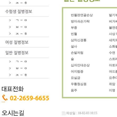
반월판연골손상
발기
방아쇠손가락
버거
부종
불면
빈혈
사상 
삼차신경통
새치
설사
소화
손발저림
수면
술
스트
십자인대손상
아토
어지럼증
여드
요실금
요추
우황청심원
위암
음주
이명
작성일 : 18-02-03 10:15