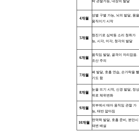
락 관찰가능, 내장의 발달
성별 구별 가능, 뇌의 발달, 몸
4개월
움직이기 시작
청진기로 심박동 소리 청취가
5개월
능, 시각, 미각, 청각의 발달
움직임 발달, 골격이 자리잡음.
6개월
조산 주의
폐 발달, 호흡 연습, 손가락을 
7개월
기도 함
눈을 뜨기 시작, 신경 발달, 정
8개월
위로 체위변화
외부에서 태아 움직임 관찰 가
9개월
능, 태반 얇아짐
면역력 발달, 호흡 준비, 분만시
10개월
태변 배설